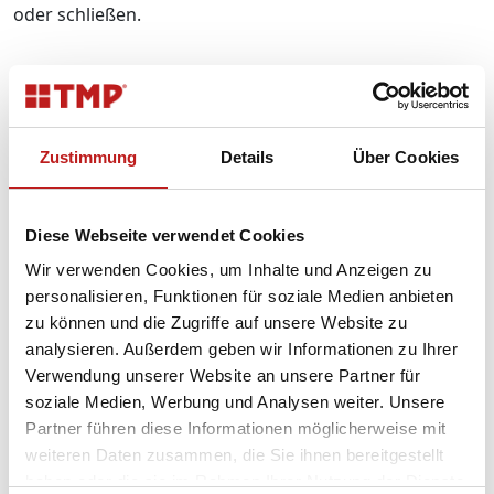
oder schließen.
Balkontüren
Zustimmung
Details
Über Cookies
Balkontüren von TMP erfüllen den gleichen
Qualitätsanspruch wie TMP Fenster: stabile Profile,
innovative Technologien und leichte Bedienbarkeit.
Diese Webseite verwendet Cookies
Selbstverständlich bauen wir Ihre Balkontür auch
barrierefrei mit Nullstelle. Sie können mit
Wir verwenden Cookies, um Inhalte und Anzeigen zu
energieeffizienter Dreifach-Verglasung sowie
personalisieren, Funktionen für soziale Medien anbieten
Sicherheitsbeschlägen und -verglasungen ausgestattet
zu können und die Zugriffe auf unsere Website zu
werden. Beim Design können Sie aus über 50 Dekoren
analysieren. Außerdem geben wir Informationen zu Ihrer
wählen. Bei Aluminiumtüren stehen sogar über 200
Verwendung unserer Website an unsere Partner für
RAL-Farbtöne zur Auswahl.
soziale Medien, Werbung und Analysen weiter. Unsere
Partner führen diese Informationen möglicherweise mit
weiteren Daten zusammen, die Sie ihnen bereitgestellt
haben oder die sie im Rahmen Ihrer Nutzung der Dienste