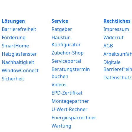
Lösungen
Service
Rechtliches
Barrierefreiheit
Ratgeber
Impressum
Förderung
Haustür-
Widerruf
Konfigurator
SmartHome
AGB
Zubehör-Shop
Heizglasfenster
Arbeitsunfäh
Serviceportal
Nachhaltigkeit
Digitale
Beratungstermin
Barrierefreih
WindowConnect
buchen
Datenschutz
Sicherheit
Videos
EPD-Zertifikat
Montagepartner
U-Wert-Rechner
Energiesparrechner
Wartung