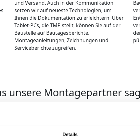
und Versand. Auch in der Kommunikation
Ba
es
setzen wir auf neueste Technologien, um
ve
g
Ihnen die Dokumentation zu erleichtern: Über
En
Tablet-PCs, die TMP stellt, können Sie auf der
ve
Baustelle auf Bautagesberichte,
de
Montageanleitungen, Zeichnungen und
pü
Serviceberichte zugreifen.
s unsere Montagepartner sa
„Reibungslose Abläufe bei der Selbstabholung“
Schon über 20 Jahre lang bin ich Partner von TMP. Se
Versand und bei der Bereitstellung von Auträgen zur
Wartezeiten, kein Suchen. Alles steht bereits da. Als
Details
wurde, bin ich mehr in die Kundenberatung eingest