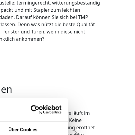
ustelle: termingerecht, witterungsbeständig
rpackt und mit Stapler zum leichten
tladen. Darauf können Sie sich bei TMP
rlassen. Denn was nützt die beste Qualität
r Fenster und Türen, wenn diese nicht
nktlich ankommen?
gen
it der Umgestaltung des Lagers läuft im
 Selbstabholung alles optimal: Keine
 die Fenster- und Türenausstellung eröffnet
Über Cookies
iegen. TMP übergibt nun ausgewählte