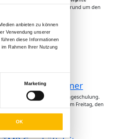
Weiter
ktischen Details, zum Beispiel rund um den
 Medien anbieten zu können
hrer Verwendung unserer
 führen diese Informationen
ie im Rahmen Ihrer Nutzung
s Haus bei der
ageschulung für
betriebe und Partner
Marketing
aus bei der diesjährigen Montageschulung.
Schulung für den Fachhandel am Freitag, den
..
OK
sen