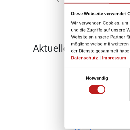
Zurück
Diese Webseite verwendet 
Wir verwenden Cookies, um I
und die Zugriffe auf unsere 
Website an unsere Partner fü
möglicherweise mit weiteren
Aktuelle Unternehme
der Dienste gesammelt habe
Wenn der Fens
Datenschutz
|
Impressum
Mittelstand in
Einwilligungsauswahl
einlädt
Notwendig
Dienstagabend, TMP Pan
Konferenzraum des Bad 
Bauelementeherstellers. 
Weiterlesen