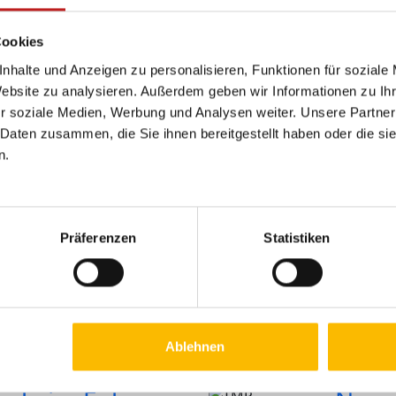
Kunden an mich und ich bespreche mit ihnen die pra
Einbau vor Ort.
Cookies
nhalte und Anzeigen zu personalisieren, Funktionen für soziale
Uwe Maiwald, UM-Montagen
Website zu analysieren. Außerdem geben wir Informationen zu I
r soziale Medien, Werbung und Analysen weiter. Unsere Partner
 Daten zusammen, die Sie ihnen bereitgestellt haben oder die s
nsnachrichten
n.
terbauer den
Volle
 die Zukunft
Mont
Fach
Präferenzen
Statistiken
orama – der
Volles H
Langensalzaer
Mit der 
Wo sonst ...
20. März .
Ablehnen
Weiterle