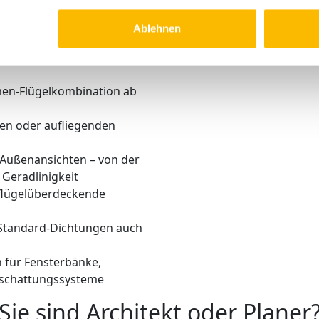
Ablehnen
utiefe für nach innen
men-Flügelkombination ab
den oder aufliegenden
 Außenansichten – von der
Geradlinigkeit
g flügelüberdeckende
 Standard-Dichtungen auch
 für Fensterbänke,
Beschattungssysteme
Sie sind Architekt oder Planer