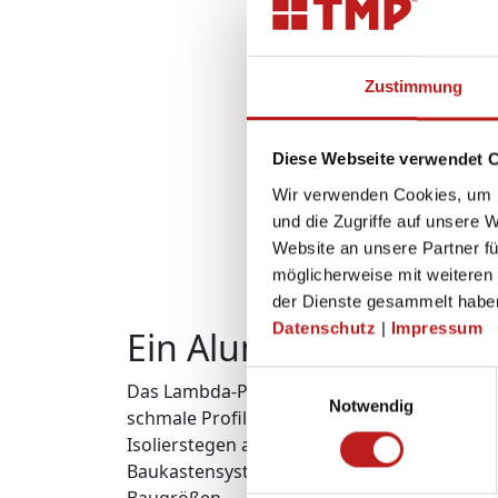
Zustimmung
Diese Webseite verwendet 
Wir verwenden Cookies, um I
und die Zugriffe auf unsere 
Website an unsere Partner fü
möglicherweise mit weiteren
der Dienste gesammelt habe
Datenschutz
|
Impressum
Ein Aluminium-Profils
Einwilligungsauswahl
Das Lambda-Profilsystem überzeugt durch a
Notwendig
schmale Profilansichten und eine hohe 
Isolierstegen aus innovativen Verbundwerks
Baukastensystem für Fenster und Türen eig
Baugrößen.