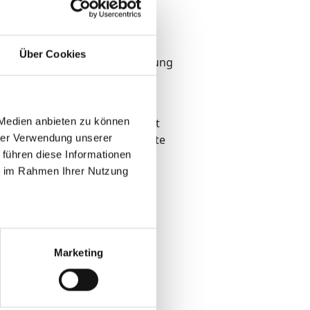
iderstandsklasse 3
is 264 mm (je nach statischen
Über Cookies
ile für bessere Wärmedämmung
ser
uftdurchlässig
 Medien anbieten zu können
er und -türen fertigen wir mit
hrer Verwendung unserer
 So bekommen Sie die komplette
 führen diese Informationen
iner Hand!
ie im Rahmen Ihrer Nutzung
 Sie bitte unserem
Prospekt
.
Marketing