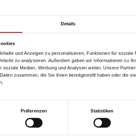
Einbruchhemmung bis W
Profilbautiefe von 32 b
Erfordernissen)
Details
Geschäumte Dämmprof
Geeignet für Passivhäu
Schlagregendicht und l
Cookies
nhalte und Anzeigen zu personalisieren, Funktionen für soziale
Auch unsere Aluminiumfenst
Website zu analysieren. Außerdem geben wir Informationen zu I
Profilsystemen von Hueck.
r soziale Medien, Werbung und Analysen weiter. Unsere Partner
Fassadenkonstruktion aus e
 Daten zusammen, die Sie ihnen bereitgestellt haben oder die s
Weitere Details entnehmen
n.
ystem für alle Ansprüche
rchitektonische Eleganz,
Präferenzen
Statistiken
Wärmedämmung dank
toffen. Das
net sich auch für maximale