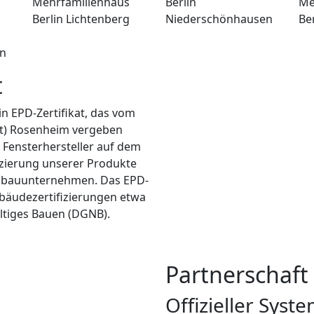
Mehrfamilienhaus
Berlin
Me
Berlin Lichtenberg
Niederschönhausen
Ber
n
t
n EPD-Zertifikat, das vom
ift) Rosenheim vergeben
n Fensterhersteller auf dem
izierung unserer Produkte
ausbauunternehmen. Das EPD-
Gebäudezertifizierungen etwa
ltiges Bauen (DGNB).
Partnerschaf
Offizieller Sys