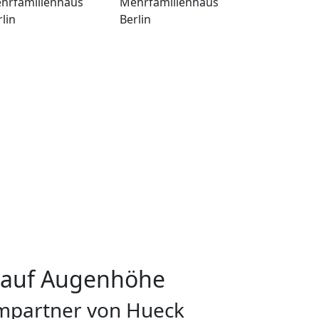
hrfamilienhaus
Mehrfamilienhaus
lin
Berlin
t auf Augenhöhe
tempartner von Hueck