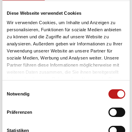
Mehr zum 3Türmelauf
Diese Webseite verwendet Cookies
Wir verwenden Cookies, um Inhalte und Anzeigen zu
Insektenhotels: Insektenschutz und
personalisieren, Funktionen für soziale Medien anbieten
Umweltbildung
zu können und die Zugriffe auf unsere Website zu
analysieren. Außerdem geben wir Informationen zu Ihrer
Verwendung unserer Website an unsere Partner für
Unser 30-jähriges Firmenjubiläum war der Startschuss
soziale Medien, Werbung und Analysen weiter. Unsere
für das Projekt, mit dem wir Kinder spielerisch für den
Partner führen diese Informationen möglicherweise mit
Natur- und Insektenschutz sensibilisieren möchten.
weiteren Daten zusammen, die Sie ihnen bereitgestellt
Engagierte TMP Mitarbeiter bauen jedes Frühjahr
haben oder die sie im Rahmen Ihrer Nutzung der Dienste
Insektenhotels, die wir anschließend an regionale
gesammelt haben.
Einwilligungsauswahl
Kindereinrichtungen verschenken.
Datenschutz
|
Impressum
Notwendig
Mehr zu Insektenhotels
Präferenzen
Artenschutzturm: Heimatkunde im
alten Trafohäuschen
Statistiken