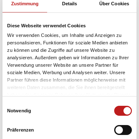
Zustimmung
Details
Über Cookies
Mehr zum 3Türmelauf
Insektenhotels: Insektenschutz und
Diese Webseite verwendet Cookies
Umweltbildung
Wir verwenden Cookies, um Inhalte und Anzeigen zu
personalisieren, Funktionen für soziale Medien anbieten
zu können und die Zugriffe auf unsere Website zu
Unser 30-jähriges Firmenjubiläum war der Startschuss
analysieren. Außerdem geben wir Informationen zu Ihrer
für das Projekt, mit dem wir Kinder spielerisch für den
Verwendung unserer Website an unsere Partner für
Natur- und Insektenschutz sensibilisieren möchten.
soziale Medien, Werbung und Analysen weiter. Unsere
Engagierte TMP Mitarbeiter bauen jedes Frühjahr
Partner führen diese Informationen möglicherweise mit
Insektenhotels, die wir anschließend an regionale
weiteren Daten zusammen, die Sie ihnen bereitgestellt
Kindereinrichtungen verschenken.
haben oder die sie im Rahmen Ihrer Nutzung der Dienste
gesammelt haben.
Einwilligungsauswahl
Mehr zu Insektenhotels
Datenschutz
|
Impressum
Notwendig
Artenschutzturm: Heimatkunde im
alten Trafohäuschen
Präferenzen