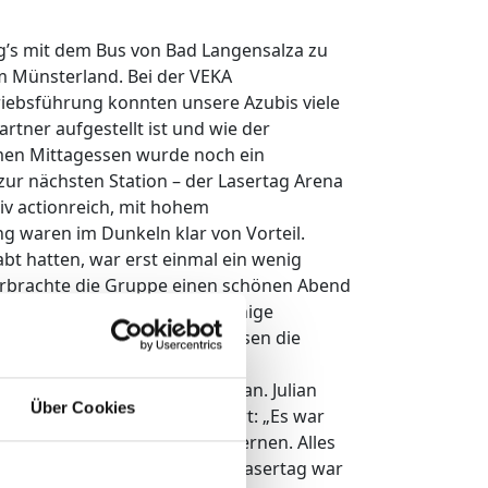
g’s mit dem Bus von Bad Langensalza zu
m Münsterland. Bei der VEKA
iebsführung konnten unsere Azubis viele
rtner aufgestellt ist und wie der
men Mittagessen wurde noch ein
zur nächsten Station – der Lasertag Arena
tiv actionreich, mit hohem
ng waren im Dunkeln klar von Vorteil.
t hatten, war erst einmal ein wenig
erbrachte die Gruppe einen schönen Abend
ils. Zurück im Hotel saßen einige
terrasse zusammen und genossen die
hsten Morgen trat die
 Frühstück die Heimreise an. Julian
Über Cookies
aufmann macht, war begeistert: „Es war
reichen mal besser kennenzulernen. Alles
ei VEKA war interessant und Lasertag war