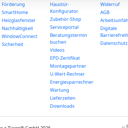
Förderung
Haustür-
Widerruf
Konfigurator
SmartHome
AGB
Zubehör-Shop
Heizglasfenster
Arbeitsunfäh
Serviceportal
Nachhaltigkeit
Digitale
Beratungstermin
Barrierefreih
WindowConnect
buchen
Datenschutz
Sicherheit
Videos
EPD-Zertifikat
Montagepartner
U-Wert-Rechner
Energiesparrechner
Wartung
Lieferzeiten
Downloads
...
ter + Türen® GmbH 2026