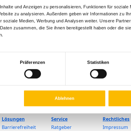
total cool. Es hat ein gutes Teamgefühl vermittelt 
nhalte und Anzeigen zu personalisieren, Funktionen für soziale
Getränke danach waren mega lecker.“
Website zu analysieren. Außerdem geben wir Informationen zu I
Wir freuen uns schon auf nächstes Jahr zum Delphin
r soziale Medien, Werbung und Analysen weiter. Unsere Partner
 Daten zusammen, die Sie ihnen bereitgestellt haben oder die s
n.
Präferenzen
Statistiken
Ablehnen
Lösungen
Service
Rechtliches
Barrierefreiheit
Ratgeber
Impressum