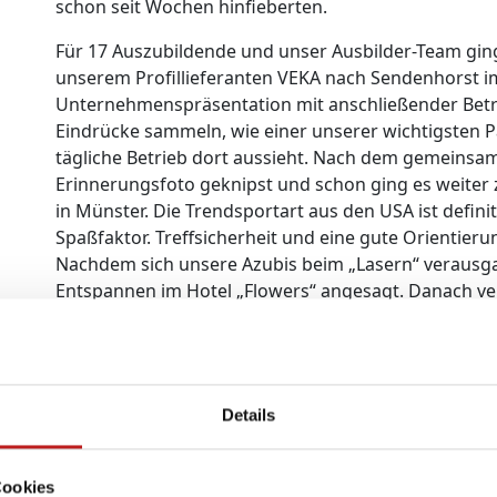
schon seit Wochen hinfieberten.
Für 17 Auszubildende und unser Ausbilder-Team gin
unserem Profillieferanten VEKA nach Sendenhorst i
Unternehmenspräsentation mit anschließender Betr
Eindrücke sammeln, wie einer unserer wichtigsten Pa
tägliche Betrieb dort aussieht. Nach dem gemeinsa
Erinnerungsfoto geknipst und schon ging es weiter 
in Münster. Die Trendsportart aus den USA ist defini
Spaßfaktor. Treffsicherheit und eine gute Orientieru
Nachdem sich unsere Azubis beim „Lasern“ verausgab
Entspannen im Hotel „Flowers“ angesagt. Danach v
im „Hans im Glück“, mit leckeren Burgern und Cockta
Azubis und Ausbilder noch gemütlich auf der Dach
entspannte Atmosphäre und den Austausch. Am näc
zusammengeschweißte Truppe nach dem gemeinsamen
Details
Bothe, der bei uns seine Ausbildung zum Industriek
ein tolles Event, um auch die Azubis aus anderen Be
war gut organisiert, die Unternehmensvorstellung b
Cookies