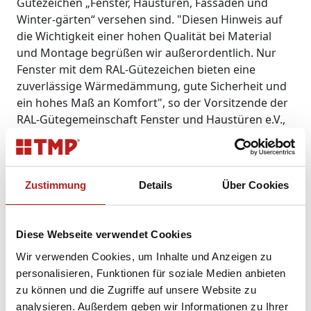
Gütezeichen „Fenster, Haustüren, Fassaden und
Winter-gärten“ versehen sind. "Diesen Hinweis auf
die Wichtigkeit einer hohen Qualität bei Material
und Montage begrüßen wir außerordentlich. Nur
Fenster mit dem RAL-Gütezeichen bieten eine
zuverlässige Wärmedämmung, gute Sicherheit und
ein hohes Maß an Komfort", so der Vorsitzende der
RAL-Gütegemeinschaft Fenster und Haustüren e.V.,
Bernhard Helbing. Kunden der Mitglieder der
Gütegemeinschaft Fenster und Haustüren e.V.
können sich Dank einer umfassenden
Gütesicherung jederzeit auf eine durchgehend hohe
Zustimmung
Details
Über Cookies
Qualität von Fenstern, Haustüren, Fassaden und
Wintergärten verlassen. Rund 220 Unternehmen aus
Deutschland gehören dazu und sind damit ihren
Diese Webseite verwendet Cookies
Mitbewerbern immer einen entscheidenden Schritt
Wir verwenden Cookies, um Inhalte und Anzeigen zu
voraus. Das hat einen guten Grund, denn ihre
personalisieren, Funktionen für soziale Medien anbieten
Produkte werden regelmäßig in Form von Eigen-
zu können und die Zugriffe auf unsere Website zu
und Fremdüberwachungen überprüft. „Die
analysieren. Außerdem geben wir Informationen zu Ihrer