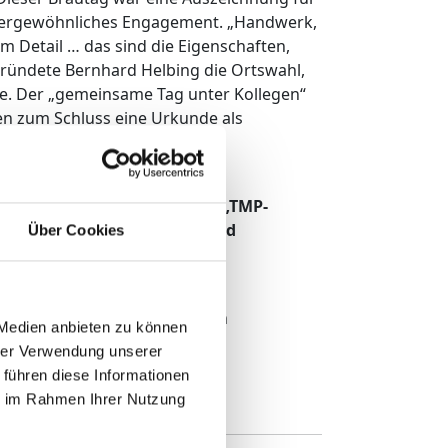
außergewöhnliches Engagement. „Handwerk,
um Detail … das sind die Eigenschaften,
ründete Bernhard Helbing die Ortswahl,
tte. Der „gemeinsame Tag unter Kollegen“
ten zum Schluss eine Urkunde als
en dann mit einem speziellen „TMP-
um 29. TMP-Geburtstag nach Bad
Über Cookies
n, die TMP bis zum 30 jährigen
 Medien anbieten zu können
r organisiert.
hrer Verwendung unserer
 führen diese Informationen
ie im Rahmen Ihrer Nutzung