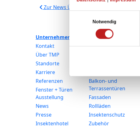
Zur News Übersicht
Einwilligungsauswahl
Notwendig
Unternehmen
Produkte
Kontakt
Fenster
Über TMP
Kunststofffenster
Standorte
Aluminiumfenster
Karriere
Haustüren
Referenzen
Balkon- und
Terrassentüren
Fenster + Türen
Ausstellung
Fassaden
News
Rollläden
Presse
Insektenschutz
Insektenhotel
Zubehör