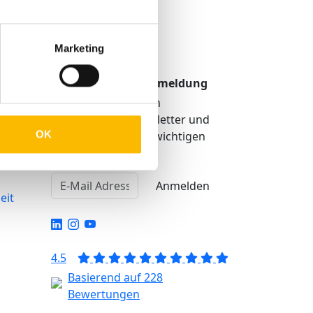
Marketing
TMP Newsletter Anmeldung
Erhalten Sie unseren
regelmäßigen Newsletter und
OK
bekommen Sie alle wichtigen
Infos über TMP®
igkeit
Anmelden
eit
4.5
Basierend auf 228
Bewertungen