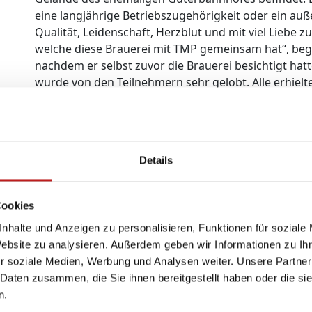
eine langjährige Betriebszugehörigkeit oder ein 
Qualität, Leidenschaft, Herzblut und mit viel Liebe z
welche diese Brauerei mit TMP gemeinsam hat“, beg
nachdem er selbst zuvor die Brauerei besichtigt ha
wurde von den Teilnehmern sehr gelobt. Alle erhiel
„anerkannter TMP-Braumeister“.
Jetzt reift das gebraute Bier. 1000 Flaschen werd
Etikett“ Anfang Juni fertig sein und die Reise z
Details
Langensalza antreten.
Cookies
Das Event gehört zu einer Reihe von Veranstaltunge
nhalte und Anzeigen zu personalisieren, Funktionen für soziale
Gründungsjubiläum im Jahr 2020 für seine Mitarbeite
Website zu analysieren. Außerdem geben wir Informationen zu I
r soziale Medien, Werbung und Analysen weiter. Unsere Partner
Hier geht's zum
Brautag-Film.
 Daten zusammen, die Sie ihnen bereitgestellt haben oder die s
n.