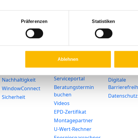
Präferenzen
Statistiken
Lösungen
Service
Rechtliches
Barrierefreiheit
Ratgeber
Impressum
Förderung
Haustür-
Widerruf
Ablehnen
Konfigurator
SmartHome
AGB
Zubehör-Shop
Heizglasfenster
Arbeitsunfäh
Serviceportal
Nachhaltigkeit
Digitale
Beratungstermin
Barrierefreih
WindowConnect
buchen
Datenschutz
Sicherheit
Videos
EPD-Zertifikat
Montagepartner
U-Wert-Rechner
Energiesparrechner