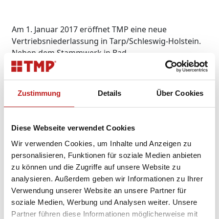
Am 1. Januar 2017 eröffnet TMP eine neue
Vertriebsniederlassung in Tarp/Schleswig-Holstein.
Neben dem Stammwerk in Bad
Langensalza/Thüringen und einem
Produktionsstandort in Groß Wokern/Mecklenburg-
Vorpommern, ist TMP auch in Barnstädt/Sachsen-
Zustimmung
Details
Über Cookies
Anhalt mit einer Verkaufsniederlassung vertreten.
Die Niederlassung in Tarp wird von zwei
Mitarbeitern geführt, welche bestehende TMP
Diese Webseite verwendet Cookies
Kunden im Norden der Republik bedienen und das
Wir verwenden Cookies, um Inhalte und Anzeigen zu
Geschäftsgebiet erweitern sollen. Schwerpunkt
personalisieren, Funktionen für soziale Medien anbieten
neben Fenstern und Türen soll dabei auch der
zu können und die Zugriffe auf unsere Website zu
Vertrieb von Wintergärten sein, die besonders in der
analysieren. Außerdem geben wir Informationen zu Ihrer
nördlichen Region verstärkt nachgefragt werden.
Verwendung unserer Website an unsere Partner für
Ihre Ansprechpartner vor Ort sind Thomas Leßmann
soziale Medien, Werbung und Analysen weiter. Unsere
(Niederlassungsleiter) und Gerhard Leßmann
Partner führen diese Informationen möglicherweise mit
(Verkauf). Wir freuen uns auf Ihre