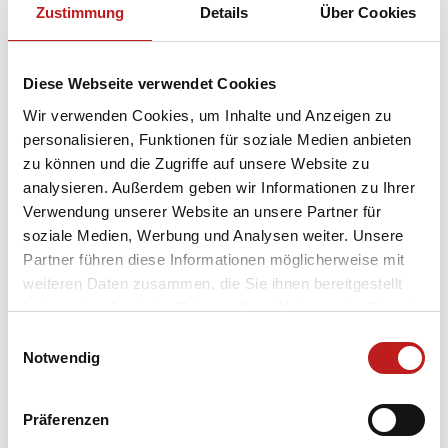
Zustimmung
Details
Über Cookies
Veränderungen. Nur so können wir unsere
Marktposition halten.“ Immerhin gehöre TMP nach
Recherchen einer renommierten Fachzeitschrift zu
Diese Webseite verwendet Cookies
den zehn größten Fensterherstellern Deutschlands,
sagte Helbing.
Wir verwenden Cookies, um Inhalte und Anzeigen zu
personalisieren, Funktionen für soziale Medien anbieten
Bau einer Fenster- und
zu können und die Zugriffe auf unsere Website zu
Türenausstellung
analysieren. Außerdem geben wir Informationen zu Ihrer
Verwendung unserer Website an unsere Partner für
Mit dem Abriss des alten Verwaltungsgebäudes
soziale Medien, Werbung und Analysen weiter. Unsere
begann 2012 auch der Neubau der Ausstellung
Partner führen diese Informationen möglicherweise mit
„Faszination Fenster und Türen“. Er soll in diesem
weiteren Daten zusammen, die Sie ihnen bereitgestellt
Jahr vollendet werden. Der dadurch notwendige
haben oder die sie im Rahmen Ihrer Nutzung der Dienste
vorübergehende Umzug in die „TMP-Straße 1a“ sei
gesammelt haben.
zwar sehr aufwändig gewesen aber logistisch
Einwilligungsauswahl
Datenschutz
|
Impressum
hervorragend gelöst worden, so Helbing. Im
Notwendig
Rahmen der Veranstaltung wurde Gerd Hellmann
als „Mitarbeiter des Jahres 2012“ ausgezeichnet. Der
Präferenzen
Betriebshandwerker habe sich nicht nur in den