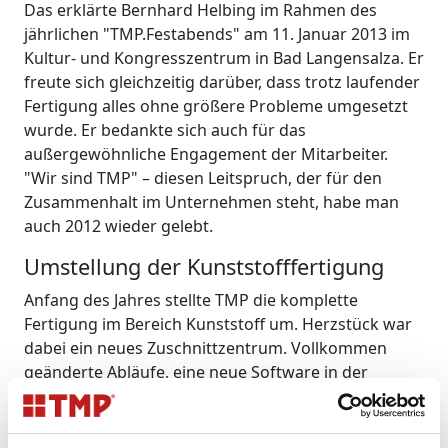
Das erklärte Bernhard Helbing im Rahmen des
jährlichen "TMP.Festabends" am 11. Januar 2013 im
Kultur- und Kongresszentrum in Bad Langensalza. Er
freute sich gleichzeitig darüber, dass trotz laufender
Fertigung alles ohne größere Probleme umgesetzt
wurde. Er bedankte sich auch für das
außergewöhnliche Engagement der Mitarbeiter.
"Wir sind TMP" – diesen Leitspruch, der für den
Zusammenhalt im Unternehmen steht, habe man
auch 2012 wieder gelebt.
Umstellung der Kunststofffertigung
Anfang des Jahres stellte TMP die komplette
Fertigung im Bereich Kunststoff um. Herzstück war
dabei ein neues Zuschnittzentrum. Vollkommen
geänderte Abläufe, eine neue Software in der
Auslieferung, die Schaffung weiterer Arbeitsplätze
im Sonderbau sowie zwei neue LKW zum Jahresende
gehörten ebenfalls dazu. „Die Zeit war reif für