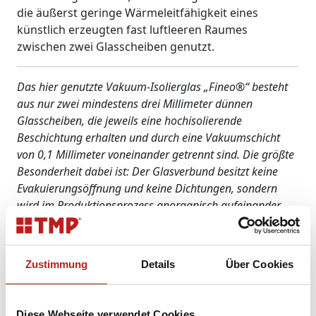
die äußerst geringe Wärmeleitfähigkeit eines
künstlich erzeugten fast luftleeren Raumes
zwischen zwei Glasscheiben genutzt.
Das hier genutzte Vakuum-Isolierglas „Fineo®“ besteht
aus nur zwei mindestens drei Millimeter dünnen
Glasscheiben, die jeweils eine hochisolierende
Beschichtung erhalten und durch eine Vakuumschicht
von 0,1 Millimeter voneinander getrennt sind. Die größte
Besonderheit dabei ist: Der Glasverbund besitzt keine
Evakuierungsöffnung und keine Dichtungen, sondern
wird im Produktionsprozess anorganisch aufeinander
geschmolzen. Da so keine Vakuumverluste auftreten
können, bleibt der Wärmedämmwert auch nach
Jahrzehnten konstant.
Zustimmung
Details
Über Cookies
Das Projekt gehört zur Förderinitiative „Solares
Bauen/Energieeffiziente Stadt“ im Rahmen des 6.
Diese Webseite verwendet Cookies