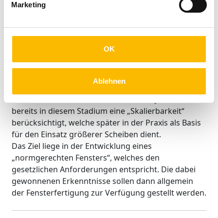
können wir unseren Kunden eine der neusten
Marketing
Innovationen aus unserer Branche präsentieren, so
Sebastian Koch.
OK
Das Vorhaben ist zunächst bewusst auf kleine
Scheibendimensionen beschränkt, damit eine
Ablehnen
vernünftige und erreichbare Realisierung im
Kostenrahmen erbracht werden kann. Jedoch wird
bereits in diesem Stadium eine „Skalierbarkeit“
berücksichtigt, welche später in der Praxis als Basis
für den Einsatz größerer Scheiben dient.
Das Ziel liege in der Entwicklung eines
„normgerechten Fensters“, welches den
gesetzlichen Anforderungen entspricht. Die dabei
gewonnenen Erkenntnisse sollen dann allgemein
der Fensterfertigung zur Verfügung gestellt werden.