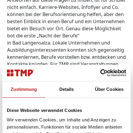
nicht einfach. Karriere-Websites, Infoflyer und Co.
können bei der Berufsorientierung helfen, aber den
besten Einblick in einen Beruf und ein Unternehmen
bietet ein Besuch vor Ort. Genau diese Möglichkeit
bot die erste „Nacht der Berufe“
in Bad Langensalza. Lokale Unternehmen und
Ausbildungsinteressenten konnten sich gegenseitig
kennenlernen, Berufe vorstellen bzw. entdecken und
Kontakte knüpfen. Für TMP sind Veranstaltungen
dieser Art eine willkommene Gelegenheit, um
Nachwuchskräfte für unsere offenen
Ausbildungsplätze zu finden.
Zustimmung
Details
Über Cookies
Und so lief die „Nacht der Berufe“ am 02. März ab:
Insgesamt nahmen neun Unternehmen aus Bad
Diese Webseite verwendet Cookies
Langensalza teil. Den Transport der
Ausbildungsinteressenten übernahm eine extra für
Wir verwenden Cookies, um Inhalte und Anzeigen zu
das Event eingerichtete Buslinie. Nachdem sich die
personalisieren, Funktionen für soziale Medien anbieten
Azubis an unserem Stand informiert hatten,