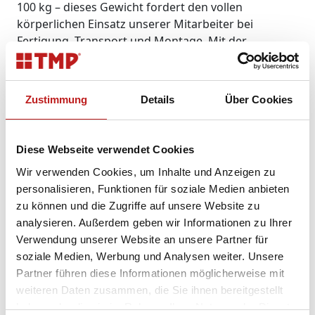
100 kg – dieses Gewicht fordert den vollen
körperlichen Einsatz unserer Mitarbeiter bei
Fertigung, Transport und Montage. Mit der
Teilnahme an „Exo4LogiProd“
leisten wir einen
Betrag dazu, dass die Arbeit in industriell
geprägten Unternehmen wie TMP in Zukunft
Zustimmung
Details
Über Cookies
weniger körperlich belastend ist – durch den
Einsatz intelligenter, innovativer Technologien.
Diese Webseite verwendet Cookies
So läuft das Forschungsprojekt ab:
Zunächst werden Anwendungsszenarien aus
Wir verwenden Cookies, um Inhalte und Anzeigen zu
Gesundheits- und Präventionsperspektive
personalisieren, Funktionen für soziale Medien anbieten
erarbeitet. Anschließend folgt der praktische Teil, bei
zu können und die Zugriffe auf unsere Website zu
dem die Exoskelette erprobt und validiert werden.
analysieren. Außerdem geben wir Informationen zu Ihrer
Hierbei spielt TMP eine zentrale Rolle. Anhand der
Verwendung unserer Website an unsere Partner für
gewonnenen Erkenntnisse werden dann neue
soziale Medien, Werbung und Analysen weiter. Unsere
Arbeitskonzepte und -strategien der Zukunft
Partner führen diese Informationen möglicherweise mit
entwickelt.
weiteren Daten zusammen, die Sie ihnen bereitgestellt
haben oder die sie im Rahmen Ihrer Nutzung der Dienste