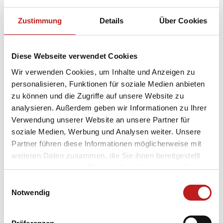
Es war für alle Beteiligten aufschlussreich,
unterschiedliche Einschätzungen und Meinungen
Zustimmung
Details
Über Cookies
zu hören. Nur durch gegenseitiges Zuhören und den
Austausch von Fachwissen, können wir ein Klima
der Offenheit, Toleranz und des
Diese Webseite verwendet Cookies
Miteinanders bewahren, das uns bei TMP sehr am
Wir verwenden Cookies, um Inhalte und Anzeigen zu
Herzen liegt.
personalisieren, Funktionen für soziale Medien anbieten
zu können und die Zugriffe auf unsere Website zu
Die angeregte Diskussion drehte sich unter
analysieren. Außerdem geben wir Informationen zu Ihrer
anderem auch um Fragen wie:
Verwendung unserer Website an unsere Partner für
Kaufen Menschen zukünftig nur noch billig ein?
soziale Medien, Werbung und Analysen weiter. Unsere
Gelingt es bei ständig steigenden Kosten
Partner führen diese Informationen möglicherweise mit
überhaupt noch wertschöpfende Firmen in
weiteren Daten zusammen, die Sie ihnen bereitgestellt
Thüringen zu erhalten?
haben oder die sie im Rahmen Ihrer Nutzung der Dienste
Sind wir noch eine Leistungsgesellschaft?
gesammelt haben.
Einwilligungsauswahl
Datenschutz
|
Impressum
Notwendig
Zum Schluss hatte der wirtschaftspolitische
Sprecher Andreas Schubert noch eine Frage: „Herr