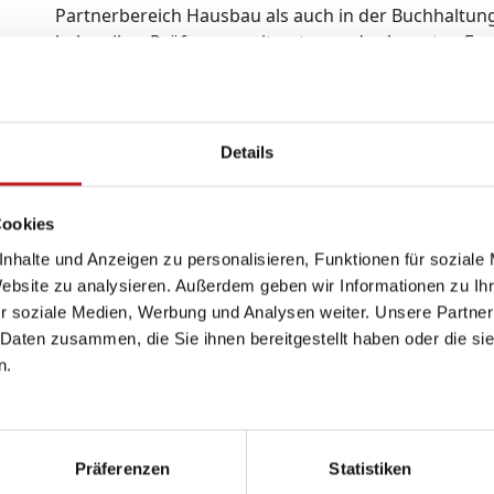
Partnerbereich Hausbau als auch in der Buchhaltung 
haben ihre Prüfungen mit guten und sehr guten Er
sehr stolz.“, so der geschäftsführende Gesellschaf
Abschluss bildete ein gemeinsames Mittagessen.
Details
Cookies
nhalte und Anzeigen zu personalisieren, Funktionen für soziale
Website zu analysieren. Außerdem geben wir Informationen zu I
r soziale Medien, Werbung und Analysen weiter. Unsere Partner
 Daten zusammen, die Sie ihnen bereitgestellt haben oder die s
n.
Lösungen
Service
Rechtliches
Barrierefreiheit
Ratgeber
Impressum
Präferenzen
Statistiken
Förderung
Haustür-
Widerruf