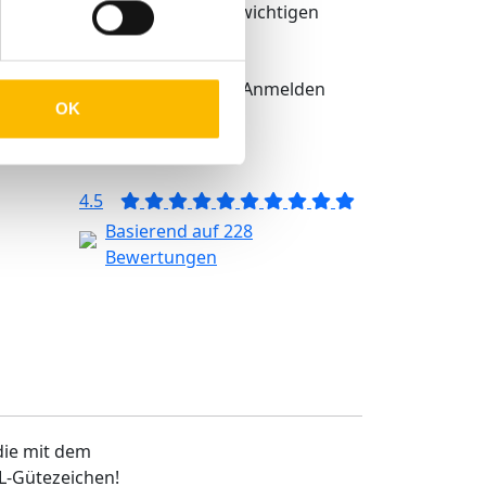
bekommen Sie alle wichtigen
Infos über TMP®
igkeit
Anmelden
eit
OK
4.5
Basierend auf 228
Bewertungen
 die mit dem
L-Gütezeichen!