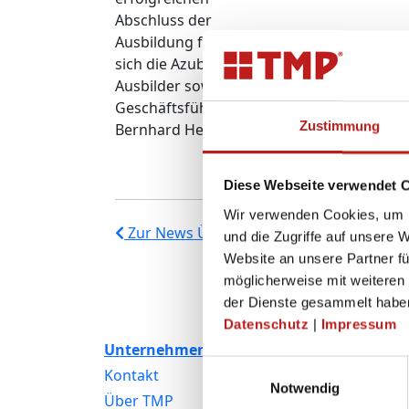
Abschluss der
Ausbildung freuen
sich die Azubis, die
Ausbilder sowie der
Geschäftsführer
Zustimmung
Bernhard Helbing.
Diese Webseite verwendet 
Wir verwenden Cookies, um I
Zur News Übersicht
und die Zugriffe auf unsere 
Website an unsere Partner fü
möglicherweise mit weiteren
der Dienste gesammelt habe
Datenschutz
|
Impressum
Unternehmen
Produkte
Einwilligungsauswahl
Kontakt
Fenster
Notwendig
Über TMP
Kunststofffenster