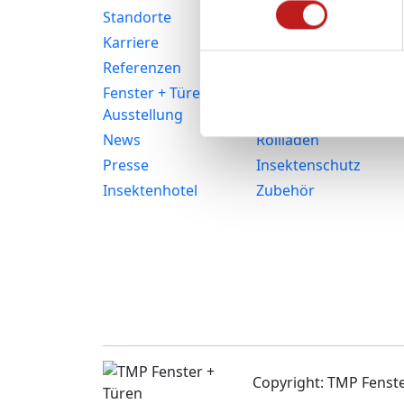
Standorte
Aluminiumfenster
Karriere
Haustüren
Referenzen
Balkon- und
Terrassentüren
Fenster + Türen
Ausstellung
Fassaden
News
Rollläden
Presse
Insektenschutz
Insektenhotel
Zubehör
Copyright: TMP Fens