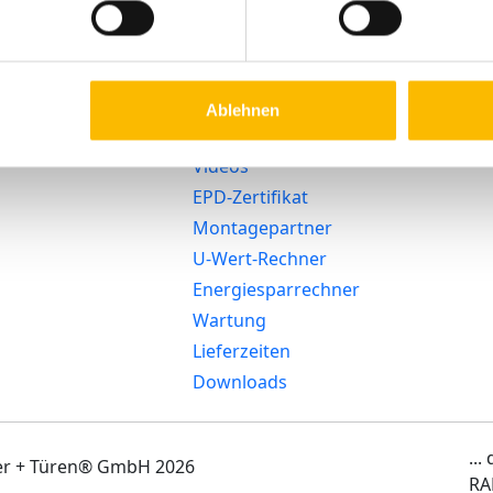
Konfigurator
SmartHome
AGB
Zubehör-Shop
Heizglasfenster
Arbeitsunfäh
Serviceportal
Nachhaltigkeit
Digitale
Beratungstermin
Barrierefreih
Ablehnen
WindowConnect
buchen
Datenschutz
Sicherheit
Videos
EPD-Zertifikat
Montagepartner
U-Wert-Rechner
Energiesparrechner
Wartung
Lieferzeiten
Downloads
...
ter + Türen® GmbH 2026
RA