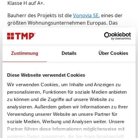
Klasse H auf A+.
Bauherr des Projekts ist die
Vonovia SE
, eines der
größten Wohnungsunternehmen Europas. Das
Kölner Objekt in der Buchforststraße 63 steht
exemplarisch für einen neuen Ansatz in der
energetischen Bestandsmodernisierung. Durch den
Einsatz skalierbarer Sanierungslösungen lässt sich
Zustimmung
Details
Über Cookies
die CO₂-Intensität von Bestandsgebäuden erheblich
senken – wie dieses Projekt eindrucksvoll zeigt.
Mehr Infos zum Leuchturmprojekt und der
Diese Webseite verwendet Cookies
Energiesprong-Methode
finden Sie unter
Wir verwenden Cookies, um Inhalte und Anzeigen zu
folgendem
Link
.
personalisieren, Funktionen für soziale Medien anbieten
zu können und die Zugriffe auf unsere Website zu
„Dieses Projekt zeigt eindrucksvoll, wie
analysieren. Außerdem geben wir Informationen zu Ihrer
leistungsfähig moderne Fenstertechnologie heute
Verwendung unserer Website an unsere Partner für
ist. Heizglas in der seriellen Sanierung einzusetzen,
soziale Medien, Werbung und Analysen weiter. Unsere
ist ein Meilenstein – für unsere Branche und für die
Partner führen diese Informationen möglicherweise mit
Energiewende“,
weiteren Daten zusammen, die Sie ihnen bereitgestellt