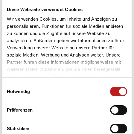
Tour an. Gestartet wurde mit einer kurzen
Unternehmenspräsentation, daraufhin erhielten
Diese Webseite verwendet Cookies
die Besucher einen interessanten Einblick hinter die
Wir verwenden Cookies, um Inhalte und Anzeigen zu
Kulissen – bei einer Führung durch die Produktion.
personalisieren, Funktionen für soziale Medien anbieten
Bei der abschließenden Gesprächsrunde mit
zu können und die Zugriffe auf unsere Website zu
Ansprechpartnern aus den verschiedenen
analysieren. Außerdem geben wir Informationen zu Ihrer
Unternehmensbereichen – von der Fertigung über
Verwendung unserer Website an unsere Partner für
Personal bis zum Vertrieb – konnten die Teilnehmer
soziale Medien, Werbung und Analysen weiter. Unsere
Fragen stellen und noch mehr über TMP und die
Partner führen diese Informationen möglicherweise mit
vielfältigen Karrierechancen bei uns erfahren. Das
weiteren Daten zusammen, die Sie ihnen bereitgestellt
Interesse der Teilnehmer an unserem Unternehmen
haben oder die sie im Rahmen Ihrer Nutzung der Dienste
war spürbar groß und wir konnten einige
gesammelt haben.
Einwilligungsauswahl
vielversprechende Kontakte knüpfen.
Datenschutz
|
Impressum
Notwendig
Wir freuen uns bereits auf die INDUSTRIE INTOUCH
2022 – ein rundum gelungenes und geeignetes
Präferenzen
Format, um in der Region Präsenz zu
zeigen und sowohl junge Talente als auch erfahrene
Fachkräfte für TMP zu gewinnen.
Statistiken