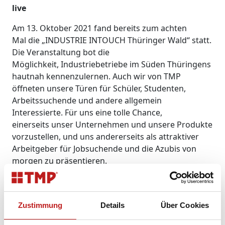
live
Am 13. Oktober 2021 fand bereits zum achten
Mal die „INDUSTRIE INTOUCH Thüringer Wald“ statt.
Die Veranstaltung bot die
Möglichkeit, Industriebetriebe im Süden Thüringens
hautnah kennenzulernen. Auch wir von TMP
öffneten unsere Türen für Schüler, Studenten,
Arbeitssuchende und andere allgemein
Interessierte. Für uns eine tolle Chance,
einerseits unser Unternehmen und unsere Produkte
vorzustellen, und uns andererseits als attraktiver
Arbeitgeber für Jobsuchende und die Azubis von
morgen zu präsentieren.
Die teilnehmenden Besucher an unserem Thüringer
Produktionsstandort Hildburghausen erwartete ein
spannendes Programm. Insgesamt meldeten sich 24
Zustimmung
Details
Über Cookies
Teilnehmer für die eineinhalbstündige TMP