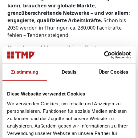
kann, brauchen wir globale Märkte,
grenzüberschreitende Netzwerke – und vor allem:
engagierte, qualifizierte Arbeitskräfte.
Schon bis
2030 werden in Thüringen ca. 280.000 Fachkräfte
fehlen – Tendenz steigend.
Menschen und Ideen sind hier in Deutschland
unsere wichtigsten Ressourcen. Wenn wir uns
abschotten, werden uns diese früher oder später
fehlen – und damit wesentliche Voraussetzungen,
Zustimmung
Details
Über Cookies
um auf Dauer erfolgreich zu sein. Zugegeben:
Unsere Welt ist komplex geworden, nicht zuletzt
durch die Globalisierung. Da erscheinen einfache
Diese Webseite verwendet Cookies
Antworten mitunter verlockend. Doch
Thüringen ist
Wir verwenden Cookies, um Inhalte und Anzeigen zu
keine Insel, sondern die Mitte Europas.
personalisieren, Funktionen für soziale Medien anbieten
Schlechtreden und Scheuklappen-Denken stehen
zu können und die Zugriffe auf unsere Website zu
unserem Land, in dem einst Goethe und Schiller,
analysieren. Außerdem geben wir Informationen zu Ihrer
Bach und Luther wirkten, schlecht zu Gesicht.
Verwendung unserer Website an unsere Partner für