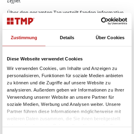
Leffler.
Über den gesamten Tag verteilt fanden informative
und inspirierende Vorträge statt, die von Top-
Referenten aus der Branche gehalten wurden –
unter anderem Beck&Heun, VEKA, Somfy, AGC
Zustimmung
Details
Über Cookies
Interpane sowie CPG Tremco illbruck. Die Liste der
Vorträge spiegelte die große Bandbreite aktueller
Themen in der Baubranche wider:
Diese Webseite verwendet Cookies
Barrierefreiheit nach DIN 18040 –
Wir verwenden Cookies, um Inhalte und Anzeigen zu
Nullschwellenlösungen in der Praxis
personalisieren, Funktionen für soziale Medien anbieten
Nachhaltigkeit in der Gebäudezertifizierung
zu können und die Zugriffe auf unsere Website zu
(DGNB, QNG)
analysieren. Außerdem geben wir Informationen zu Ihrer
Fachgerechte Anschlüsse von barrierefreien
Verwendung unserer Website an unsere Partner für
Bodenschwellen
soziale Medien, Werbung und Analysen weiter. Unsere
CO2-reduziertes Low Carbon Glas und Vakuum
Partner führen diese Informationen möglicherweise mit
Glas: Lösungen der Glasbranche für eine
weiteren Daten zusammen, die Sie ihnen bereitgestellt
nachhaltige Zukunft?
haben oder die sie im Rahmen Ihrer Nutzung der Dienste
WINDOWMENT – der modulare, serielle
gesammelt haben.