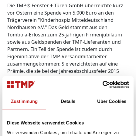
Die TMP® Fenster + Türen GmbH überreichte kurz
vor Ostern eine Spende von 5.000 Euro an den
Trägerverein "Kinderhospiz Mitteldeutschland
Nordhausen e.V." Das Geld stammt aus den
Tombola-Erlösen zum 25-jährigen Firmenjubiläum
sowie aus Geldspenden der TMP-Lieferanten und
Partnern. Ein Teil der Spende ist zudem durch
Eigeninitiative der TMP-Versandmitarbeiter
zusammengekommen: Sie verzichteten auf eine
Prämie, die sie bei der Jahresabschlussfeier 2015
gewonnen hatten und spendeten den kompletten
Betrag. Der Rest wurde von TMP® aufgestockt. Das
Geld kommt dem stationären Kinder- und
Jugendhospiz in Tambach-Dietharz zugute. Die
Zustimmung
Details
Über Cookies
Einrichtung benötigt pro Jahr ein Spendenvolumen
von 850.000 Euro, da die Finanzierung durch die
Krankenkassen allein nicht ausreicht, um die Arbeit
Diese Webseite verwendet Cookies
abzusichern. Das ganzheitliche Pflege- und
Wir verwenden Cookies, um Inhalte und Anzeigen zu