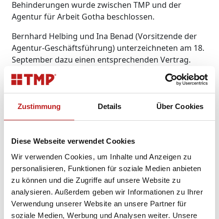
Behinderungen wurde zwischen TMP und der
Agentur für Arbeit Gotha beschlossen.
Bernhard Helbing und Ina Benad (Vorsitzende der
Agentur-Geschäftsführung) unterzeichneten am 18.
September dazu einen entsprechenden Vertrag.
Beide Kooperationspartner wollen sich in den
kommenden Jahren für eine weitere Verbesserung
der Arbeits-, Aus- und Weiterbildungsmöglichkeiten
dieser Mitarbeiter einsetzen. Dazu soll die
Zustimmung
Details
Über Cookies
Zusammenarbeit noch weiter intensiviert werden.
Hintergrund und Anlass für diese Aktion war die
bundesweite Aktionswoche zur Fachkräftesicherung
Diese Webseite verwendet Cookies
vom 17. – 21. September unter dem Motto
Wir verwenden Cookies, um Inhalte und Anzeigen zu
„Menschen in Arbeit – Fachkräfte in den Regionen“.
personalisieren, Funktionen für soziale Medien anbieten
Die derzeitige Quote von Mitarbeitern mit
zu können und die Zugriffe auf unsere Website zu
Behinderung beträgt bei TMP bereits 4 %. „Wir
analysieren. Außerdem geben wir Informationen zu Ihrer
haben hier als Unternehmer eine gewisse
Verwendung unserer Website an unsere Partner für
Verpflichtung“, sagte Bernhard Helbing. Mit diesem
soziale Medien, Werbung und Analysen weiter. Unsere