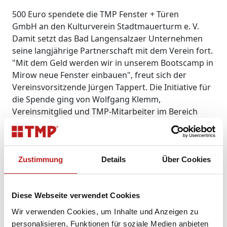
500 Euro spendete die TMP Fenster + Türen
GmbH an den Kulturverein Stadtmauerturm e. V.
Damit setzt das Bad Langensalzaer Unternehmen
seine langjährige Partnerschaft mit dem Verein fort.
"Mit dem Geld werden wir in unserem Bootscamp in
Mirow neue Fenster einbauen", freut sich der
Vereinsvorsitzende Jürgen Tappert. Die Initiative für
die Spende ging von Wolfgang Klemm,
Vereinsmitglied und TMP-Mitarbeiter im Bereich
Sonderbau, aus: "Wir hatten im Verein über die
Fensterprobleme gesprochen und ich habe dann
unseren Geschäftsführer Bernhard Helbing gefragt,
ob TMP hier helfen kann.“ Dieser habe sofort
Zustimmung
Details
Über Cookies
zugesagt, so Klemm. Die neuen Fenster werden
selbstverständlich auch von TMP produziert. Das
Bootscamp in Mirow an der Mecklenburgischen
Diese Webseite verwendet Cookies
Seenplatte in der Nähe von Neuruppin feiert in
Wir verwenden Cookies, um Inhalte und Anzeigen zu
diesem Jahr sein 50jähriges Jubiläum. Jedes Jahr
personalisieren, Funktionen für soziale Medien anbieten