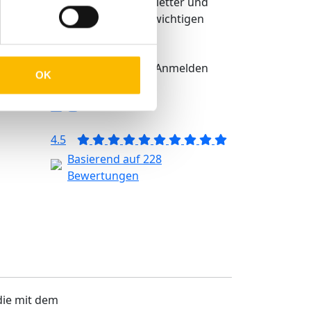
regelmäßigen Newsletter und
bekommen Sie alle wichtigen
Infos über TMP®
igkeit
Anmelden
OK
eit
4.5
Basierend auf 228
Bewertungen
 die mit dem