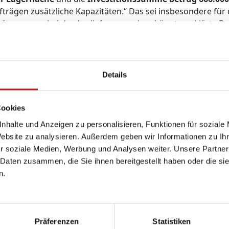
fträgen zusätzliche Kapazitäten.“ Das sei insbesondere fü
ögerungen bei der Auslieferung geben könnte, erklärte Bet
t vor Wind, Wetter und Sonne so lange stehen, bis sie ben
h diese Verlagerung können jetzt pro Jahr 200 Stunden 
Details
 eigenes Entwässerungssystem
. Das Regenwasser läuft hier 
 einem Fassungsvermögen von 65.000 Litern gesammelt. „D
 Bernhard Helbing in seiner Ansprache an die Gäste. So sol
Cookies
werden dort uralte Apfelsorten anpflanzen und mit dem Re
nhalte und Anzeigen zu personalisieren, Funktionen für soziale
Website zu analysieren. Außerdem geben wir Informationen zu I
r soziale Medien, Werbung und Analysen weiter. Unsere Partner
 Daten zusammen, die Sie ihnen bereitgestellt haben oder die s
n.
Lösungen
Service
Rechtliches
Barrierefreiheit
Ratgeber
Impressum
Präferenzen
Statistiken