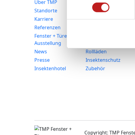
Über TMP
Kunststofffenster
Standorte
Aluminiumfenster
Karriere
Haustüren
Referenzen
Balkon- und
Terrassentüren
Fenster + Türen
Ausstellung
Fassaden
News
Rollläden
Presse
Insektenschutz
Insektenhotel
Zubehör
Copyright: TMP Fens