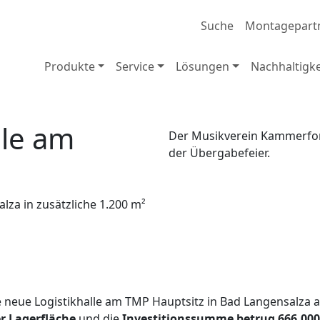
Suche
Montagepart
Produkte
Service
Lösungen
Nachhaltigke
lle am
Der Musikverein Kammerfors
der Übergabefeier.
lza in zusätzliche 1.200 m²
 neue Logistikhalle am TMP Hauptsitz in Bad Langensalza am
r Lagerfläche
und die
Investitionssumme betrug 666.000