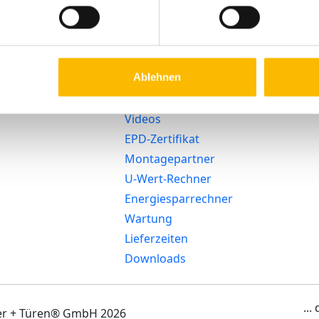
Förderung
Haustür-
Widerruf
Konfigurator
SmartHome
AGB
Zubehör-Shop
Heizglasfenster
Arbeitsunfäh
Serviceportal
Nachhaltigkeit
Digitale
Ablehnen
Beratungstermin
Barrierefreih
WindowConnect
buchen
Datenschutz
Sicherheit
Videos
EPD-Zertifikat
Montagepartner
U-Wert-Rechner
Energiesparrechner
Wartung
Lieferzeiten
Downloads
...
ter + Türen® GmbH 2026