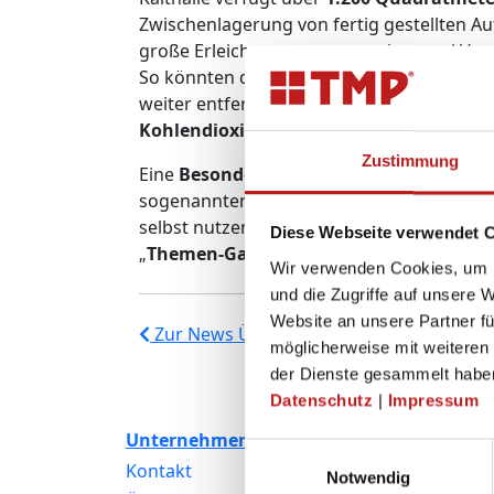
Zwischenlagerung von fertig gestellten Au
große Erleichterung, wo es schon mal Verz
So könnten dort die Bauelemente geschütz
weiter entfernte Außenlager genutzt.
Durc
Kohlendioxid eingespart werden.
Zustimmung
Eine
Besonderheit bei der Halle sei ein
sogenannten „geschlossenen Rigolen“ mit
selbst nutzen“, sagte TMP-Geschäftsführer
Diese Webseite verwendet 
„
Themen-Garten“
angelegt werden. „Wir 
Wir verwenden Cookies, um I
und die Zugriffe auf unsere 
Website an unsere Partner fü
Zur News Übersicht
möglicherweise mit weiteren
der Dienste gesammelt habe
Datenschutz
|
Impressum
Unternehmen
Produkte
Einwilligungsauswahl
Kontakt
Fenster
Notwendig