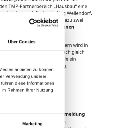
r den TMP-Partnerbereich „Hausbau“ eine
riebsleiter und Prokurist Jörg Wellendorf.
ötigt würden. Bisher wurden dazu zwei
Arbeitszeit und etwa drei Tonnen
Über Cookies
nicht in die Kanalisation, sondern wird in
as Wasser wollen wir dann auch gleich
l auf dem Gelände vor der Halle ein
genwasser gießen“, so Helbing.
 Medien anbieten zu können
hrer Verwendung unserer
 führen diese Informationen
ie im Rahmen Ihrer Nutzung
TMP Newsletter Anmeldung
Erhalten Sie unseren
Marketing