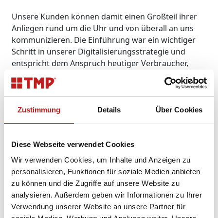
Unsere Kunden können damit einen Großteil ihrer
Anliegen rund um die Uhr und von überall an uns
kommunizieren. Die Einführung war ein wichtiger
Schritt in unserer Digitalisierungsstrategie und
entspricht dem Anspruch heutiger Verbraucher,
immer mehr mobil per Smartphone erledigen zu
können. Die Einführung eines Service-QR-Code, den
Kunden einfach mit dem Handy abscannen, war für
uns deshalb ein logischer nächster
Zustimmung
Details
Über Cookies
Entwicklungsschritt.
Ganz neu: Per QR-Code direkt zum Auftrag –
Diese Webseite verwendet Cookies
schnell und mobil
Wir verwenden Cookies, um Inhalte und Anzeigen zu
Unsere Fenster und Türen sind seit Kurzem mit
personalisieren, Funktionen für soziale Medien anbieten
einem Aufkleber im Fensterfalz bzw. im
zu können und die Zugriffe auf unsere Website zu
Blendrahmen der Tür ausgestattet. Neben der
analysieren. Außerdem geben wir Informationen zu Ihrer
Auftragsnummer und dem Baujahr des Elements
Verwendung unserer Website an unsere Partner für