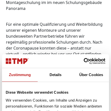
Montageschulung im im neuen Schulungsgebäude
Panorama
Für eine optimale Qualifizierung und Weiterbildung
unserer eigenen Monteure und unserer
bundesweiten Partnerbetriebe führen wir
regelmäßig professionelle Schulungen durch. Nach
der Coronapause konnten diese – anstatt nur
virtuell – endlich wieder bei uns vor Ort stattfinden,
erstmals in unserem Neubau.
Unsere Montageschulung fand an fünf Tagen
Zustimmung
Details
Über Cookies
statt, unsere Servicemeisterschulung an zwei Tagen.
Als Gastreferenten waren in diesem Jahr die Firmen
Illbruck und Siegenia eingeladen. Unser
Diese Webseite verwendet Cookies
Schulungskonzept beinhaltet sowohl die
Vermittlung von Grundlagen als auch die
Wir verwenden Cookies, um Inhalte und Anzeigen zu
Erweiterung von Produkt- und Montagewissen, je
personalisieren, Funktionen für soziale Medien anbieten