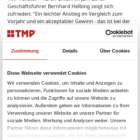
Geschäftsführer Bernhard Helbing zeigt sich
zufrieden: "Ein leichter Anstieg im Vergleich zum
Vorjahr und ein akzeptabler Gewinn - das ist bei der
heutigen Marksituation durchaus nicht üblich."
Helbing präsentierte die aktuellen Zahlen im
Rahmen der Jahresabschlussfeier, die am 29. Januar
2016 am Stammsitz des Unternehmens in Bad
Zustimmung
Details
Über Cookies
Langensalza stattfand. Mehr als 200 Mitarbeiter,
dazu einige ehemalige Kollegen und Vertreter von
Partnerfirmen waren der Einladung gefolgt. Als
Diese Webseite verwendet Cookies
Mitarbeiter des Jahres wurde Ulrich Dietl geehrt. Er
Wir verwenden Cookies, um Inhalte und Anzeigen zu
blickt auf 25 Jahre Betriebszugehörigkeit zurück, in
personalisieren, Funktionen für soziale Medien anbieten
denen er rund 250.000 Fenster verglaste und
zu können und die Zugriffe auf unsere Website zu
jederzeit hohe Einsatzbereitschaft zeigte. Auch in
analysieren. Außerdem geben wir Informationen zu Ihrer
diesem Jahr fand wieder ein Spielewettbewerb statt.
Verwendung unserer Website an unsere Partner für
Sechs Mannschaften konnten ihre Teamfähigkeit an
soziale Medien, Werbung und Analysen weiter. Unsere
verschiedenen Stationen unter Beweis stellen, unter
Partner führen diese Informationen möglicherweise mit
anderem beim Biathlonschießen mit einem
weiteren Daten zusammen, die Sie ihnen bereitgestellt