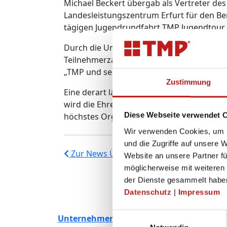
Michael Beckert übergab als Vertreter de
Landesleistungszentrum Erfurt für den Ber
tägigen Jugendrundfahrt TMP Jugendtour –
Durch die Unterstützung von TMP wurden
Teilnehmerzahlen und inzwischen interna
„TMP und seinem vorbildlichen Engagemen
Zustimmung
Eine derart langfristige und vor allem reg
wird die Ehrennadel nur an BDR-Mitgliede
höchstes Organ im deutschen Radsport ein
Diese Webseite verwendet 
Wir verwenden Cookies, um I
und die Zugriffe auf unsere 
Zur News Übersicht
Website an unsere Partner fü
möglicherweise mit weiteren
der Dienste gesammelt habe
Datenschutz
|
Impressum
Einwilligungsauswahl
Unternehmen
Produkte