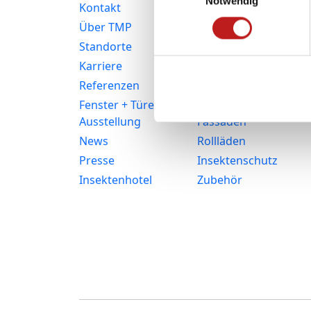
Notwendig
Kontakt
Fenster
Über TMP
Kunststofffenster
Standorte
Aluminiumfenster
Karriere
Haustüren
Referenzen
Balkon- und
Terrassentüren
Fenster + Türen
Ausstellung
Fassaden
News
Rollläden
Presse
Insektenschutz
Insektenhotel
Zubehör