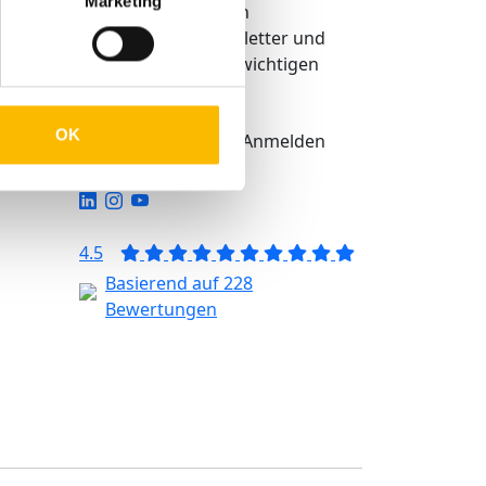
Marketing
Erhalten Sie unseren
regelmäßigen Newsletter und
bekommen Sie alle wichtigen
Infos über TMP®
igkeit
OK
Anmelden
eit
4.5
Basierend auf 228
Bewertungen