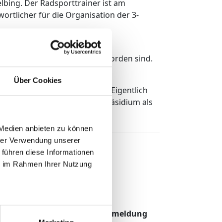
lbing. Der Radsporttrainer ist am
rtlicher für die Organisation der 3-
mit immer größer werdenden
schen Nachwuchsradsport geworden sind.
 stattfinden können.“
Über Cookies
cht immer üblich, so Beckert. Eigentlich
 und diese auch im Bundes-Präsidium als
 Medien anbieten zu können
hrer Verwendung unserer
 führen diese Informationen
ie im Rahmen Ihrer Nutzung
TMP Newsletter Anmeldung