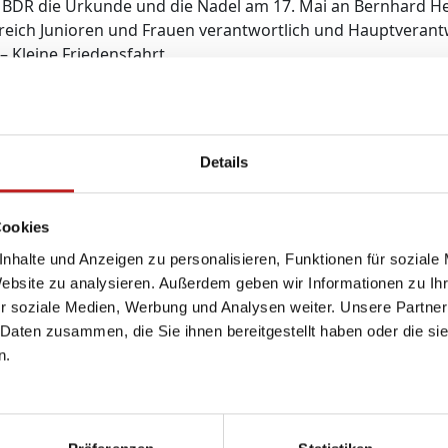
s BDR die Urkunde und die Nadel am 17. Mai an Bernhard He
eich Junioren und Frauen verantwortlich und Hauptverantwo
 Kleine Friedensfahrt.
 1998 diese Radsportwettbewerbe ins Leben gerufen, die 
tionaler Beteiligung zu einem bedeutenden Event im deut
t haben wir es zu verdanken, dass diese Rennen überhaupt
Details
elmäßige Unterstützung sei in der heutigen Zeit durchaus ni
r verliehen. Für TMP hat man aber eine Ausnahme gemacht
heitlich beschlossen.
Cookies
nhalte und Anzeigen zu personalisieren, Funktionen für soziale
Website zu analysieren. Außerdem geben wir Informationen zu I
r soziale Medien, Werbung und Analysen weiter. Unsere Partner
 Daten zusammen, die Sie ihnen bereitgestellt haben oder die s
n.
Lösungen
Service
Rechtliches