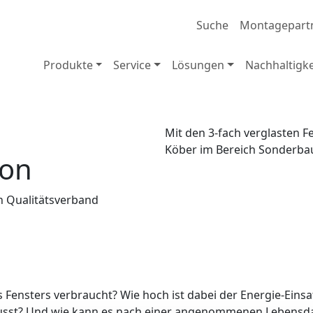
Suche
Montagepart
Produkte
Service
Lösungen
Nachhaltigke
Mit den 3-fach verglasten F
Köber im Bereich Sonderbau
ion
n Qualitätsverband
Fensters verbraucht? Wie hoch ist dabei der Energie-Einsa
sst? Und wie kann es nach einer angenommenen Lebensdaue