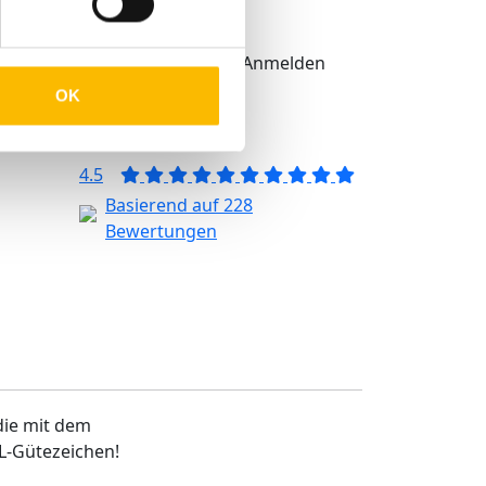
Infos über TMP®
igkeit
Anmelden
eit
OK
4.5
Basierend auf 228
Bewertungen
 die mit dem
L-Gütezeichen!