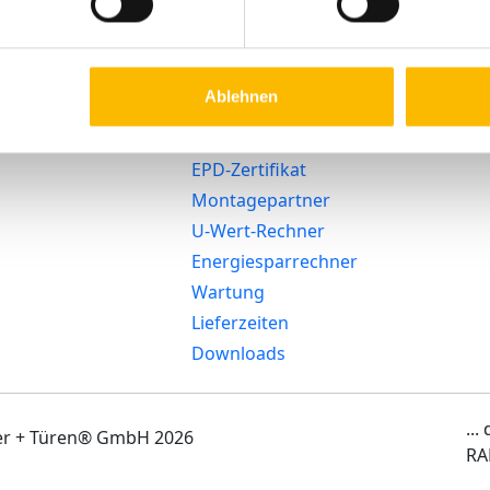
Zubehör-Shop
Heizglasfenster
Arbeitsunfäh
Serviceportal
Nachhaltigkeit
Digitale
Beratungstermin
Barrierefreih
WindowConnect
Ablehnen
buchen
Datenschutz
Sicherheit
Videos
EPD-Zertifikat
Montagepartner
U-Wert-Rechner
Energiesparrechner
Wartung
Lieferzeiten
Downloads
...
ter + Türen® GmbH 2026
RA