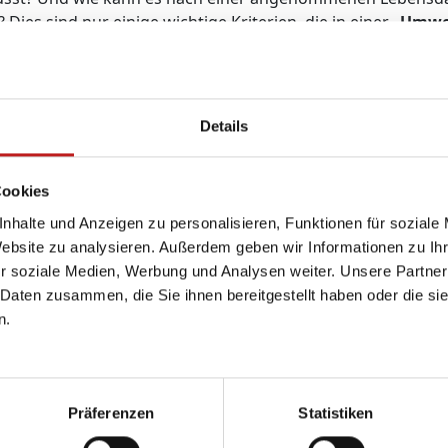
ies sind nur einige wichtige Kriterien, die in einer „
Umwel
st und bewertet werden. Für Kunststofffenster aus PVC-U m
Bad Langensalza jetzt vom Qualitätsverband Kunststoffer
ducts Association ivzw eine entsprechende Deklaration üb
Ressourcen der TMP-Fenster genau beurteilt werden. Das i
Details
erechnung des Energieverbrauches und der Ökobilanz und
r einiger Zeit hat TMP eine vergleichbare EPD für Fenster 
Cookies
nhalte und Anzeigen zu personalisieren, Funktionen für soziale
Website zu analysieren. Außerdem geben wir Informationen zu I
r soziale Medien, Werbung und Analysen weiter. Unsere Partner
 Daten zusammen, die Sie ihnen bereitgestellt haben oder die s
n.
Lösungen
Service
Rechtliches
Barrierefreiheit
Ratgeber
Impressum
Förderung
Haustür-
Widerruf
Präferenzen
Statistiken
Konfigurator
SmartHome
AGB