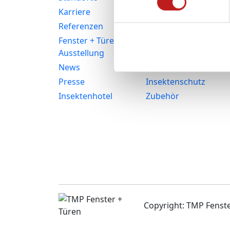
Karriere
Haustüren
Referenzen
Balkon- und
Terrassentüren
Fenster + Türen
Ausstellung
Fassaden
News
Rollläden
Presse
Insektenschutz
Insektenhotel
Zubehör
Copyright: TMP Fens