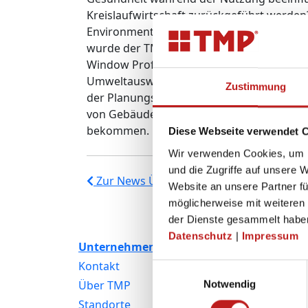
Kreislaufwirtschaft zurückgeführt werden? D
Environmental Product Declarations) erfas
wurde der TMP Fenster + Türen GmbH aus 
Window Profiles and Related Building Pro
Umweltauswirkungen und der Einsatz von 
Zustimmung
der Planungsphase eines Gebäudes eine B
von Gebäuden gefordert werden. Bereits vo
bekommen.
Diese Webseite verwendet 
Wir verwenden Cookies, um I
und die Zugriffe auf unsere 
Zur News Übersicht
Website an unsere Partner fü
möglicherweise mit weiteren
der Dienste gesammelt habe
Datenschutz
|
Impressum
Unternehmen
Produkte
Kontakt
Fenster
Einwilligungsauswahl
Über TMP
Kunststofffenster
Notwendig
Standorte
Aluminiumfenster