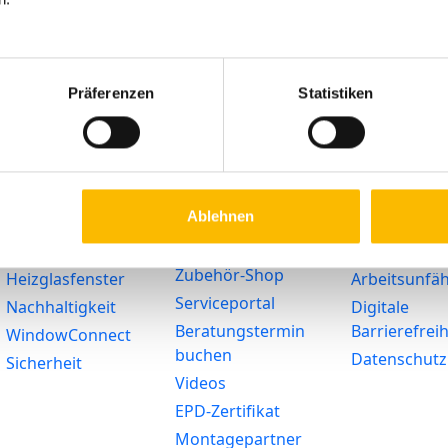
Präferenzen
Statistiken
Lösungen
Service
Rechtliches
Barrierefreiheit
Ratgeber
Impressum
Ablehnen
Förderung
Haustür-
Widerruf
Konfigurator
SmartHome
AGB
Zubehör-Shop
Heizglasfenster
Arbeitsunfäh
Serviceportal
Nachhaltigkeit
Digitale
Beratungstermin
Barrierefreih
WindowConnect
buchen
Datenschutz
Sicherheit
Videos
EPD-Zertifikat
Montagepartner