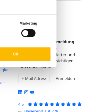
Marketing
TMP Newsletter Anmeldung
Erhalten Sie unseren
OK
regelmäßigen Newsletter und
bekommen Sie alle wichtigen
Infos über TMP®
igkeit
Anmelden
eit
4.5
Basierend auf 228