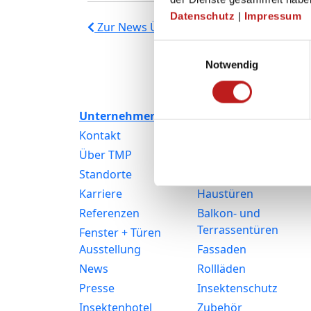
Datenschutz
|
Impressum
Zur News Übersicht
Einwilligungsauswahl
Notwendig
Unternehmen
Produkte
Kontakt
Fenster
Über TMP
Kunststofffenster
Standorte
Aluminiumfenster
Karriere
Haustüren
Referenzen
Balkon- und
Terrassentüren
Fenster + Türen
Ausstellung
Fassaden
News
Rollläden
Presse
Insektenschutz
Insektenhotel
Zubehör