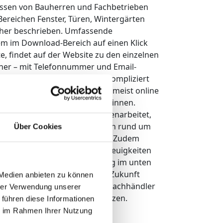
nissen von Bauherren und Fachbetrieben
ereichen Fenster, Türen, Wintergärten
icher beschrieben. Umfassende
em im Download-Bereich auf einen Klick
e, findet auf der Website zu den einzelnen
ner – mit Telefonnummer und Email-
bots-Widget schnell und unkompliziert
fentscheidungen heutzutage meist online
rzeugen und als Kunden zu gewinnen.
riebe, mit denen TMP zusammenarbeitet,
n Klicks aktuelle Informationen rund um
Über Cookies
em Arbeitsalltag unterstützen. Zudem
über Angebote, Aktionen und Neuigkeiten
inden die Newsletter-Anmeldung im unten
will TMP die Website auch in Zukunft
 Medien anbieten zu können
ist daher höchst willkommen. Fachhändler
hrer Verwendung unserer
-Funktion auf der Website nutzen.
 führen diese Informationen
ie im Rahmen Ihrer Nutzung