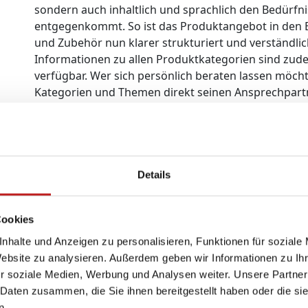
sondern auch inhaltlich und sprachlich den Bedürf
entgegenkommt. So ist das Produktangebot in den B
und Zubehör nun klarer strukturiert und verständl
Informationen zu allen Produktkategorien sind zud
verfügbar. Wer sich persönlich beraten lassen möcht
Kategorien und Themen direkt seinen Ansprechpart
Adresse. Zudem können Interessenten über ein Ange
Kontakt mit TMP aufnehmen. Da Bauherren ihre Kau
treffen, sind dies wichtige Faktoren, um sie zu übe
Daneben profitieren auch die mehr als 400 Fachbet
von der neuen Website. Sie erhalten hier mit wenige
Details
das Unternehmen und seine Produkte, die sie in ihr
informiert der Partner- Newsletter sie regelmäßig 
Cookies
bei TMP. Melden Sie sich am besten gleich an, Sie f
im Footer rechts. Zusammen mit den Fachbetrieben 
nhalte und Anzeigen zu personalisieren, Funktionen für soziale
weiterentwickeln. Ihr Feedback zum neuen Auftritt 
Website zu analysieren. Außerdem geben wir Informationen zu I
wie Monteure können dazu die integrierte Feedback
r soziale Medien, Werbung und Analysen weiter. Unsere Partner
 Daten zusammen, die Sie ihnen bereitgestellt haben oder die s
n.