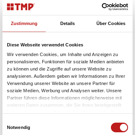
zehntägigen Reise standen neben einem Blick hinter
die Kulissen der Stanford University, der University
of Berkeley, Zoox, LinkedIn, Intel und der Fa. Carbon
auch Worshops und Strategiegespräche mit
Zustimmung
Details
Über Cookies
Gründern, Journalisten und Investoren. Der
Innovationsforscher Prof. Dr. Nikolaus Franke der
Universität Wien sowie der Tech-Experte Dr. Mario
Diese Webseite verwendet Cookies
Herger begleiteten die Teilnehmer.
Wir verwenden Cookies, um Inhalte und Anzeigen zu
personalisieren, Funktionen für soziale Medien anbieten
Unser Geschäftsfüher konnte dabei wertvolle
zu können und die Zugriffe auf unsere Website zu
Einblicke in die einzigartige Innovationskultur, die
analysieren. Außerdem geben wir Informationen zu Ihrer
Vernetzungsstruktur und die Mentalität im Silicon
Verwendung unserer Website an unsere Partner für
Valley gewinnen:
"Eine Sache, die Firmen im
soziale Medien, Werbung und Analysen weiter. Unsere
wachsenden internationalen Wettbewerb stark
Partner führen diese Informationen möglicherweise mit
macht, ist Innovtion. Die entsteht durch
weiteren Daten zusammen, die Sie ihnen bereitgestellt
Wissensaustausch und Zusammenarbeit der
haben oder die sie im Rahmen Ihrer Nutzung der Dienste
Mitarbeiter und deren Weiterbildung. Das ist
gesammelt haben.
definitiv etwas, wo die Unternehmen des Silicon
Einwilligungsauswahl
Datenschutz
|
Impressum
Notwendig
Valley beispielhaft vorangehen"
, so Tobias Kern.