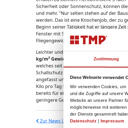
Sicherheit oder Sonnenschutz, können di
und mehr. "Nur selten stehen auf der Baus
werden. Das ist eine Knochenjob, der zu ge
Beginn seiner Tätigkeit hat er längere Zei
Fenster mit 58 mm Bautiefe und 2-fach Ve
Fliegengewichte."
Leichter und trotzdem stabil - um hier die
kg/m² Gewicht einspart
. Normalerweise 
Zustimmung
welches seit etwa einem Jahr im Einsatz 
Schallschutz werden dadurch nicht veränd
Diese Webseite verwendet 
angefasst und getragen wird, kann das be
Kilo pro Tag führen." Bedenken wegen geri
Wir verwenden Cookies, um I
bereits für eine Vielzahl von Häusern ge
und die Zugriffe auf unsere 
geringere Gewicht sinkt die Belastung auf 
Website an unsere Partner fü
möglicherweise mit weiteren
der Dienste gesammelt habe
Zur News Übersicht
Datenschutz
|
Impressum