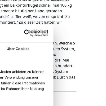
gt ein Balkontürflügel schnell mal 100 kg
 Elemente häufig per Hand getragen
ndré Leffler weiß, wovon er spricht. Zu
ontiert. "Zu dieser Zeit hatten wir
Vergleich zu heute waren das
 leichtere 3-fach- Verglasung an,
welche 5
limetern verwendet. Bei dem neuen System,
Über Cookies
ibe nur 3 mm. Wärmedämmung und
Baustelle mindestens zwei bis drei Mal
u einer Einsparung von mehreren hundert
 André Leffler. TMP habe dieses System
 Medien anbieten zu können
bekommen. Ein weiterer Vorteil: Durch das
hrer Verwendung unserer
igert werden.
 führen diese Informationen
ie im Rahmen Ihrer Nutzung