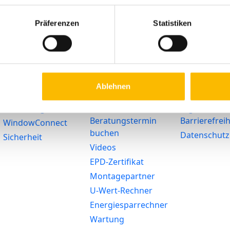
Präferenzen
Statistiken
Lösungen
Service
Rechtliches
Barrierefreiheit
Ratgeber
Impressum
Förderung
Haustür-
Widerruf
Konfigurator
SmartHome
AGB
Ablehnen
Zubehör-Shop
Heizglasfenster
Arbeitsunfäh
Serviceportal
Nachhaltigkeit
Digitale
Beratungstermin
Barrierefreih
WindowConnect
buchen
Datenschutz
Sicherheit
Videos
EPD-Zertifikat
Montagepartner
U-Wert-Rechner
Energiesparrechner
Wartung