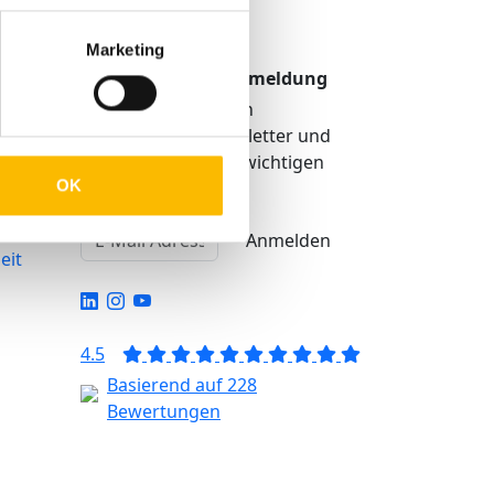
Marketing
TMP Newsletter Anmeldung
Erhalten Sie unseren
regelmäßigen Newsletter und
bekommen Sie alle wichtigen
OK
Infos über TMP®
igkeit
Anmelden
eit
4.5
Basierend auf 228
Bewertungen