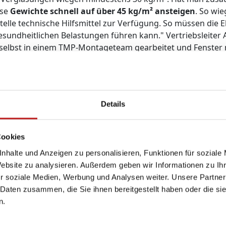
ese
Gewichte schnell auf über 45 kg/m² ansteigen
. So wie
telle technische Hilfsmittel zur Verfügung. So müssen die
sundheitlichen Belastungen führen kann." Vertriebsleiter A
t selbst in einem TMP-Montageteam gearbeitet und Fenster m
rglasungen. Das war damals schon ein harter Job, aber im 
 Arbeit ein wenig zu erleichtern, bietet TMP auf Wunsch eine
werden drei Scheiben mit einer Stärke von jeweils vier Mil
Details
ist, beträgt die Glasdicke der inneren und mittleren Sche
ert. "Wenn man davon ausgeht, dass jedes Fenster auf der 
Cookies
i einem Einfamilienhaus mit 15 bis 20 Elementen schnell z
ngerer Stabilität seien dabei absolut unbegründet, erklärt
nhalte und Anzeigen zu personalisieren, Funktionen für soziale
liefert und von den Monteuren nur positive Rückmeldungen 
Website zu analysieren. Außerdem geben wir Informationen zu I
die Beschläge. Somit kann die Langlebigkeit deutlich geste
r soziale Medien, Werbung und Analysen weiter. Unsere Partner
 Daten zusammen, die Sie ihnen bereitgestellt haben oder die s
n.