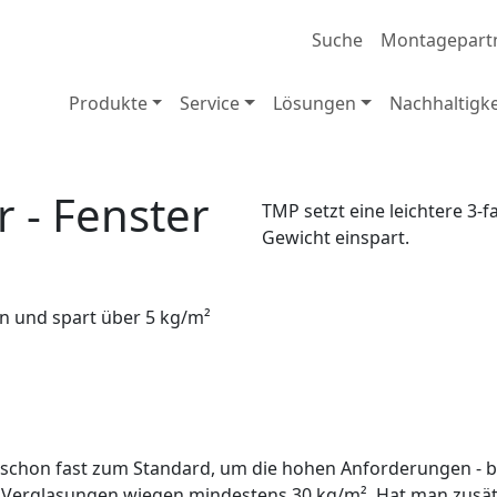
Suche
Montagepart
Produkte
Service
Lösungen
Nachhaltigke
 - Fenster
TMP setzt eine leichtere 3-
Gewicht einspart.
in und spart über 5 kg/m²
schon fast zum Standard, um die hohen Anforderungen - 
 Verglasungen wiegen mindestens 30 kg/m². Hat man zusät