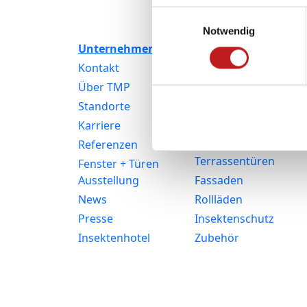
Einwilligungsauswahl
Notwendig
Unternehmen
Produkte
Kontakt
Fenster
Über TMP
Kunststofffenster
Standorte
Aluminiumfenster
Karriere
Haustüren
Referenzen
Balkon- und
Terrassentüren
Fenster + Türen
Ausstellung
Fassaden
News
Rollläden
Presse
Insektenschutz
Insektenhotel
Zubehör