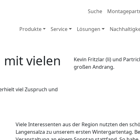
Suche
Montagepart
Produkte
Service
Lösungen
Nachhaltigke
 mit vielen
Kevin Fritzlar (li) und Part
großen Andrang.
rhielt viel Zuspruch und
Viele Interessenten aus der Region nutzten den sc
Langensalza zu unserem ersten Wintergartentag. Be
Veranstaltung an einem Sonntag stattfand. So habe