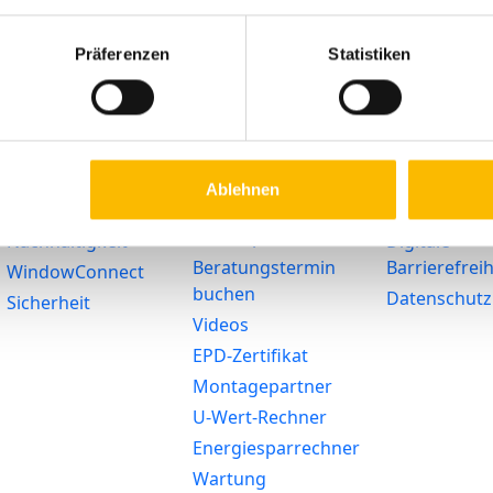
Präferenzen
Statistiken
Lösungen
Service
Rechtliches
Barrierefreiheit
Ratgeber
Impressum
Förderung
Haustür-
Widerruf
Konfigurator
SmartHome
AGB
Ablehnen
Zubehör-Shop
Heizglasfenster
Arbeitsunfäh
Serviceportal
Nachhaltigkeit
Digitale
Beratungstermin
Barrierefreih
WindowConnect
buchen
Datenschutz
Sicherheit
Videos
EPD-Zertifikat
Montagepartner
U-Wert-Rechner
Energiesparrechner
Wartung