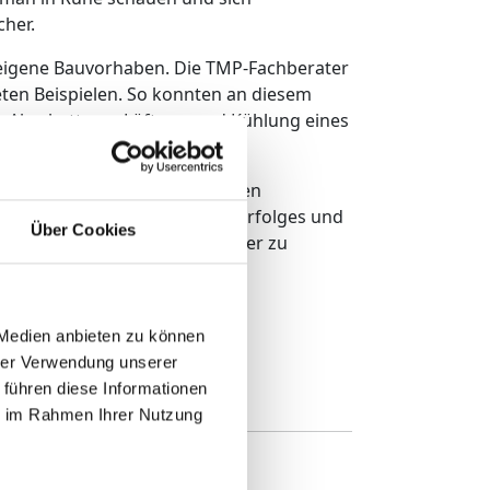
cher.
eigene Bauvorhaben. Die TMP-Fachberater
eten Beispielen. So konnten an diesem
n Abschattung, Lüftung und Kühlung eines
n.
d auch einige konkrete Anfragen
Rigo Hynek. Aufgrund dieses Erfolges und
Über Cookies
he Veranstaltung im Spätsommer zu
 Medien anbieten zu können
hrer Verwendung unserer
 führen diese Informationen
ie im Rahmen Ihrer Nutzung