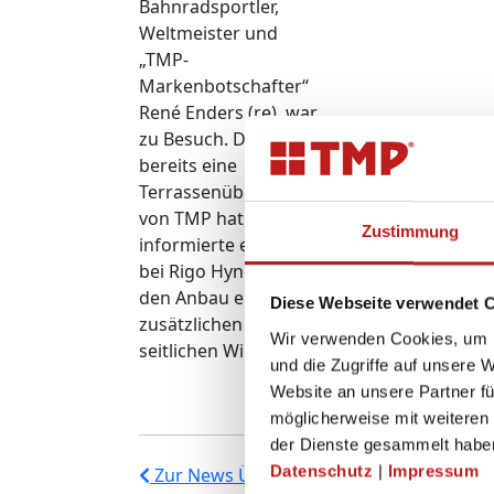
Bahnradsportler,
Weltmeister und
„TMP-
Markenbotschafter“
René Enders (re), war
zu Besuch. Da er
bereits eine
Terrassenüberdachung
von TMP hat,
Zustimmung
informierte er sich
bei Rigo Hynek über
den Anbau eines
Diese Webseite verwendet 
zusätzlichen
Wir verwenden Cookies, um I
seitlichen Windfangs.
und die Zugriffe auf unsere 
Website an unsere Partner fü
möglicherweise mit weiteren
der Dienste gesammelt habe
Datenschutz
|
Impressum
Zur News Übersicht