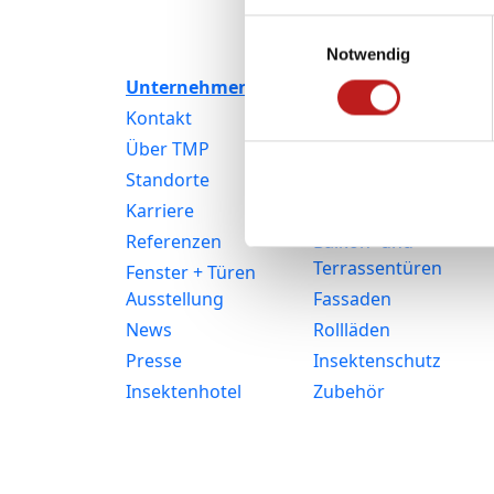
Einwilligungsauswahl
Notwendig
Unternehmen
Produkte
Kontakt
Fenster
Über TMP
Kunststofffenster
Standorte
Aluminiumfenster
Karriere
Haustüren
Referenzen
Balkon- und
Terrassentüren
Fenster + Türen
Ausstellung
Fassaden
News
Rollläden
Presse
Insektenschutz
Insektenhotel
Zubehör