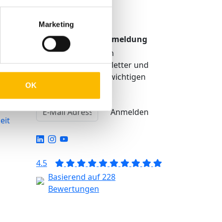
Marketing
TMP Newsletter Anmeldung
Erhalten Sie unseren
regelmäßigen Newsletter und
bekommen Sie alle wichtigen
OK
Infos über TMP®
igkeit
Anmelden
eit
4.5
Basierend auf 228
Bewertungen