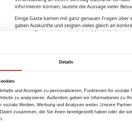
informieren können, lautete die Aussage vieler Besu
Einige Gäste kamen mit ganz genauen Fragen über 
gaben Auskünfte und zeigten vieles gleich an konkr
warmen Tag auch die technischen Möglichkeiten vo
Wintergartens
erklärt und auch demonstriert werde
„Wir haben viele qualifizierte Gespräche geführt un
bekommen“, freut sich TMP-Wintergartenspezialist 
Details
der guten Nachfrage denkt TMP daran, eine ähnlic
wiederholen.
Cookies
nhalte und Anzeigen zu personalisieren, Funktionen für soziale
Website zu analysieren. Außerdem geben wir Informationen zu I
r soziale Medien, Werbung und Analysen weiter. Unsere Partner
 Daten zusammen, die Sie ihnen bereitgestellt haben oder die s
n.