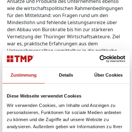
Ansätze und Produkte des Unternehmens ebenso
wie die wirtschaftspolitischen Rahmenbedingungen
für den Mittelstand: von Fragen rund um den
Mindestlohn und fehlende Leistungsanreize über
den Abbau von Bürokratie bis hin zur stärkeren
Vernetzung der Thüringer Wirtschaftsakteure. Ziel
war es, praktische Erfahrungen aus dem
Unternehmensalltag unmittelbar in die politische
Diskussion einzubringen.
Einen besonderen Stellenwert nahm dabei der
Zustimmung
Details
Über Cookies
Bürokratieabbau ein. Gerade mit Blick auf das
geplante Thüringer Entlastungsgesetz machte TMP
deutlich, wie sehr schlankere Verfahren und
Diese Webseite verwendet Cookies
weniger administrative Hürden den Mittelstand
entlasten, Investitionen erleichtern und bezahlbares
Wir verwenden Cookies, um Inhalte und Anzeigen zu
Bauen überhaupt erst ermöglichen.
personalisieren, Funktionen für soziale Medien anbieten
zu können und die Zugriffe auf unsere Website zu
„Bezahlbares Bauen braucht weniger Bürokratie,
analysieren. Außerdem geben wir Informationen zu Ihrer
schnellere Verfahren und mehr Vertrauen in