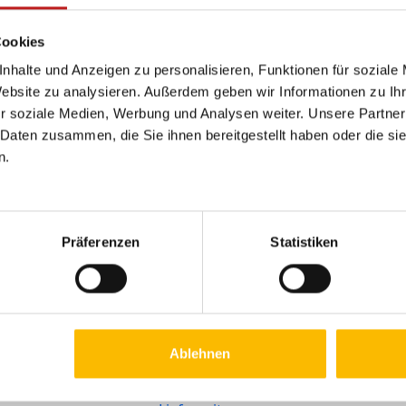
Cookies
Lösungen
Service
Rechtliches
nhalte und Anzeigen zu personalisieren, Funktionen für soziale
Barrierefreiheit
Ratgeber
Impressum
Website zu analysieren. Außerdem geben wir Informationen zu I
Förderung
Haustür-
Widerruf
r soziale Medien, Werbung und Analysen weiter. Unsere Partner
Konfigurator
SmartHome
AGB
 Daten zusammen, die Sie ihnen bereitgestellt haben oder die s
Zubehör-Shop
n.
Heizglasfenster
Arbeitsunfäh
Serviceportal
Nachhaltigkeit
Digitale
Beratungstermin
Barrierefreih
WindowConnect
buchen
Datenschutz
Sicherheit
Präferenzen
Statistiken
Videos
EPD-Zertifikat
Montagepartner
U-Wert-Rechner
Ablehnen
Energiesparrechner
Wartung