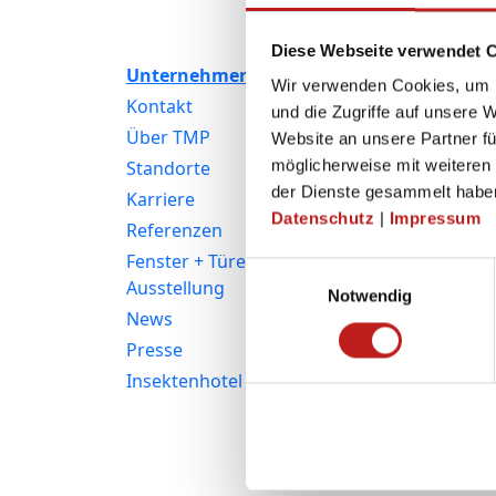
Diese Webseite verwendet 
Unternehmen
Produkte
Wir verwenden Cookies, um I
Kontakt
Fenster
und die Zugriffe auf unsere 
Über TMP
Kunststofffenster
Website an unsere Partner fü
Standorte
Aluminiumfenster
möglicherweise mit weiteren
der Dienste gesammelt habe
Karriere
Haustüren
Datenschutz
|
Impressum
Referenzen
Balkon- und
Terrassentüren
Fenster + Türen
Einwilligungsauswahl
Ausstellung
Fassaden
Notwendig
News
Rollläden
Presse
Insektenschutz
Insektenhotel
Zubehör