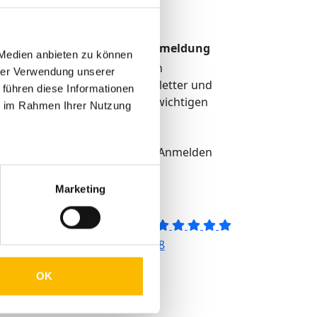
TMP Newsletter Anmeldung
 Medien anbieten zu können
Erhalten Sie unseren
hrer Verwendung unserer
regelmäßigen Newsletter und
 führen diese Informationen
bekommen Sie alle wichtigen
ie im Rahmen Ihrer Nutzung
Infos über TMP®
igkeit
Anmelden
eit
Marketing
4.5
Basierend auf 228
Bewertungen
OK