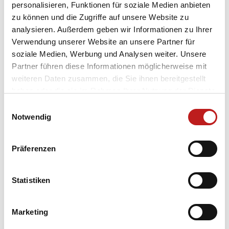
personalisieren, Funktionen für soziale Medien anbieten
zu können und die Zugriffe auf unsere Website zu
analysieren. Außerdem geben wir Informationen zu Ihrer
Unternehmen
Verwendung unserer Website an unsere Partner für
Produkte
soziale Medien, Werbung und Analysen weiter. Unsere
Partner führen diese Informationen möglicherweise mit
Lösungen
weiteren Daten zusammen, die Sie ihnen bereitgestellt
haben oder die sie im Rahmen Ihrer Nutzung der Dienste
Service
gesammelt haben.
Einwilligungsauswahl
Rechtliches
Datenschutz
|
Impressum
Notwendig
Präferenzen
TMP Newsletter Anmeldung
Erhalten Sie unseren regelmäßigen Newsletter und
bekommen Sie alle wichtigen Infos über TMP®
Statistiken
Anmelden
Marketing