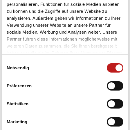
personalisieren, Funktionen für soziale Medien anbieten
zu können und die Zugriffe auf unsere Website zu
analysieren. Außerdem geben wir Informationen zu Ihrer
Unternehmen
Verwendung unserer Website an unsere Partner für
Produkte
soziale Medien, Werbung und Analysen weiter. Unsere
Partner führen diese Informationen möglicherweise mit
Lösungen
weiteren Daten zusammen, die Sie ihnen bereitgestellt
haben oder die sie im Rahmen Ihrer Nutzung der Dienste
Service
gesammelt haben.
Einwilligungsauswahl
Rechtliches
Datenschutz
|
Impressum
Notwendig
Präferenzen
TMP Newsletter Anmeldung
Erhalten Sie unseren regelmäßigen Newsletter und
bekommen Sie alle wichtigen Infos über TMP®
Statistiken
Anmelden
Marketing