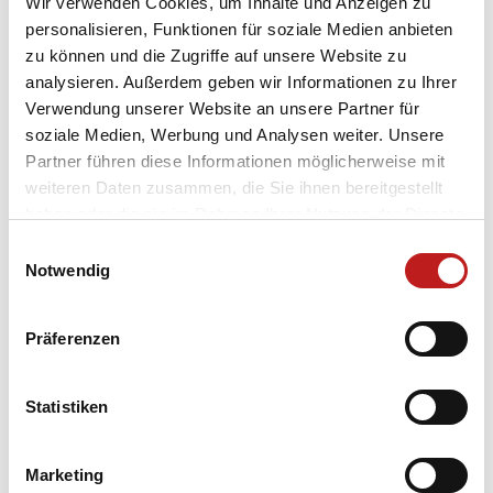
Wir verwenden Cookies, um Inhalte und Anzeigen zu
personalisieren, Funktionen für soziale Medien anbieten
zu können und die Zugriffe auf unsere Website zu
analysieren. Außerdem geben wir Informationen zu Ihrer
Unternehmen
Verwendung unserer Website an unsere Partner für
soziale Medien, Werbung und Analysen weiter. Unsere
Produkte
Partner führen diese Informationen möglicherweise mit
weiteren Daten zusammen, die Sie ihnen bereitgestellt
Lösungen
haben oder die sie im Rahmen Ihrer Nutzung der Dienste
Service
gesammelt haben.
Einwilligungsauswahl
Datenschutz
|
Impressum
Notwendig
Rechtliches
Präferenzen
TMP Newsletter Anmeldung
Erhalten Sie unseren regelmäßigen Newsletter und
Statistiken
bekommen Sie alle wichtigen Infos über TMP®
Anmelden
Marketing