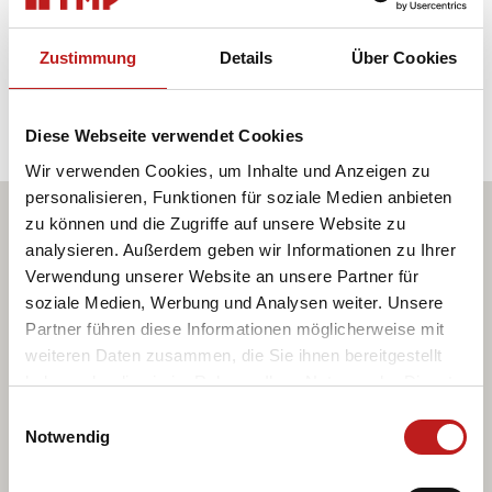
Montag - Donnerstag
7 - 16:00 Uhr
Freitag
7 - 13:00 Uhr
Zustimmung
Details
Über Cookies
Samstag, Sonntag
geschlossen
Diese Webseite verwendet Cookies
Jetzt Angebot anfragen
Wir verwenden Cookies, um Inhalte und Anzeigen zu
personalisieren, Funktionen für soziale Medien anbieten
zu können und die Zugriffe auf unsere Website zu
analysieren. Außerdem geben wir Informationen zu Ihrer
Verwendung unserer Website an unsere Partner für
soziale Medien, Werbung und Analysen weiter. Unsere
Partner führen diese Informationen möglicherweise mit
weiteren Daten zusammen, die Sie ihnen bereitgestellt
haben oder die sie im Rahmen Ihrer Nutzung der Dienste
gesammelt haben.
Einwilligungsauswahl
Datenschutz
|
Impressum
Notwendig