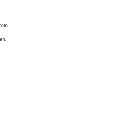
teln
en.