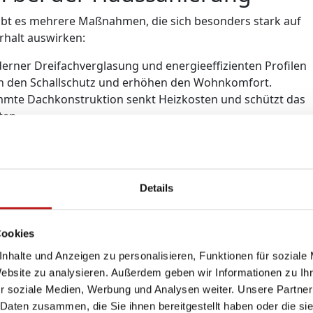
ibt es mehrere Maßnahmen, die sich besonders stark auf
rhalt auswirken:
rner Dreifachverglasung und energieeffizienten Profilen
n den Schallschutz und erhöhen den Wohnkomfort.
mte Dachkonstruktion senkt Heizkosten und schützt das
ten.
eizsysteme in Kombination mit erneuerbaren Energien k
.
ämmte Fassade verbessert die Energieeffizienz und schützt
terung.
Details
eue Böden, moderne Elektroinstallation oder smarte
unftsfähigkeit.
Cookies
aussanierung nutzen
nhalte und Anzeigen zu personalisieren, Funktionen für soziale
Website zu analysieren. Außerdem geben wir Informationen zu I
osten einer energetischen Sanierung deutlich senken.
r soziale Medien, Werbung und Analysen weiter. Unsere Partner
 Fenster, Dämmung, Gebäudehülle und Effizienzhaus-
 Daten zusammen, die Sie ihnen bereitgestellt haben oder die s