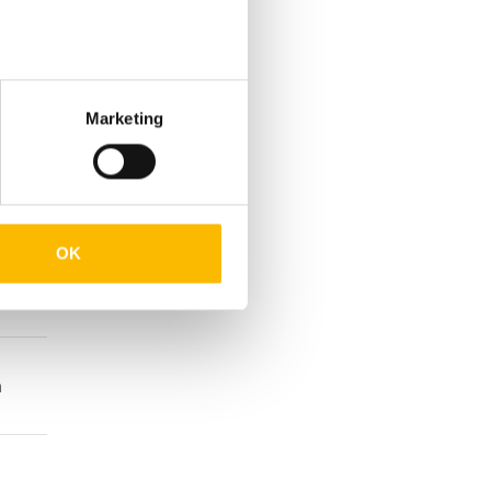
e
Marketing
m
OK
 B.
h