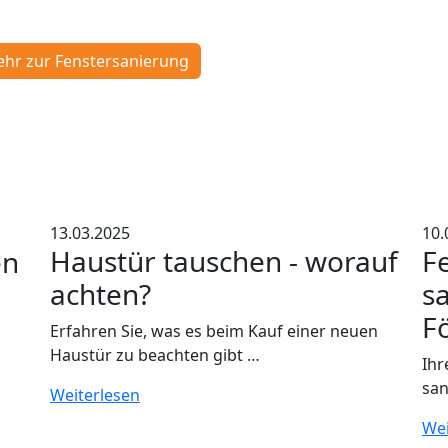
hr zur Fenstersanierung
13.03.2025
10.
Haustür tauschen - worauf
F
en
achten?
s
F
Erfahren Sie, was es beim Kauf einer neuen
Haustür zu beachten gibt …
Ihr
san
Weiterlesen
Wei