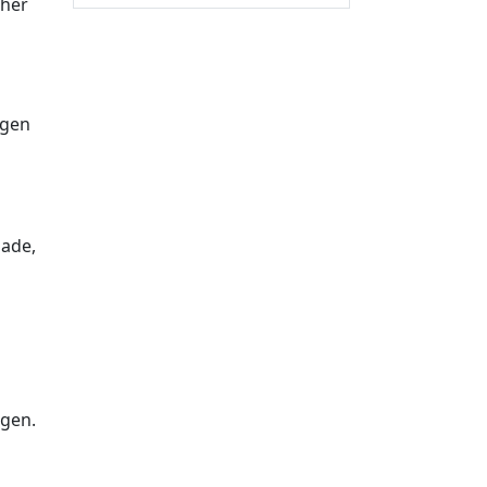
aher
ngen
ade,
ngen.