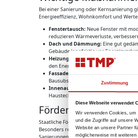
Bei einer Sanierung oder Kernsanierung g
Energieeffizienz, Wohnkomfort und Werte
Fenstertausch:
Neue Fenster mit mode
reduzieren Wärmeverluste, verbesser
Dach und Dämmung:
Eine gut gedäm
Gebäude langfristig vor Energieverlus
Heizung und Haustechnik:
Moderne H
den Energieverbrauch deutlich senken
Fassade und Gebäudehülle:
Eine ged
Bausubstanz vor Feuchtigkeit und Wit
Zustimmung
Innenausbau und Modernisierung:
N
Haustechnik erhöhen Komfort und Zuk
Diese Webseite verwendet 
Förderung für die H
Wir verwenden Cookies, um I
und die Zugriffe auf unsere 
Staatliche Förderprogramme können die K
Website an unsere Partner fü
Besonders relevant sind Förderungen für
möglicherweise mit weiteren
Sanierungen.