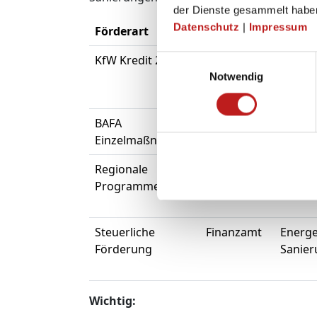
der Dienste gesammelt habe
Datenschutz
|
Impressum
Förderart
Anbieter
Geeign
KfW Kredit 261
KfW
Komple
Einwilligungsauswahl
zum Ef
Notwendig
BAFA
BAFA
Fenste
Einzelmaßnahmen
Gebäu
Regionale
Länder,
Ergän
Programme
Kommunen
Sanie
Steuerliche
Finanzamt
Energe
Förderung
Sanie
Wichtig: