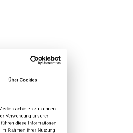
önnen
 die
Über Cookies
 Medien anbieten zu können
hrer Verwendung unserer
 führen diese Informationen
ie im Rahmen Ihrer Nutzung