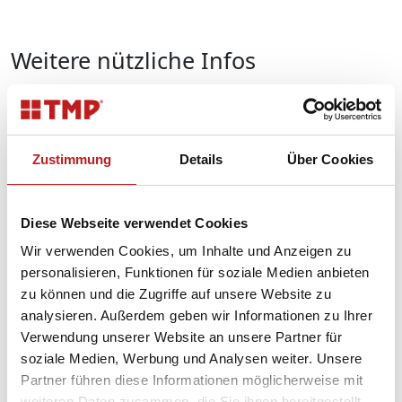
Weitere nützliche Infos
FAQ
Antworten auf häufige Fragen zu unseren Produkten
und Services sowie zu unserem Unternehmen finden
Zustimmung
Details
Über Cookies
Sie auf unserer FAQ-Seite.
Diese Webseite verwendet Cookies
Videos
Wir verwenden Cookies, um Inhalte und Anzeigen zu
Für die Wartung und Pflege von TMP Fenstern und
personalisieren, Funktionen für soziale Medien anbieten
Türen erstellen wir laufend neue hilfreiche Videos für
zu können und die Zugriffe auf unsere Website zu
unsere Kunden. Schauen Sie, ob etwas für Sie dabei ist.
analysieren. Außerdem geben wir Informationen zu Ihrer
Verwendung unserer Website an unsere Partner für
soziale Medien, Werbung und Analysen weiter. Unsere
Partner führen diese Informationen möglicherweise mit
Downloads
weiteren Daten zusammen, die Sie ihnen bereitgestellt