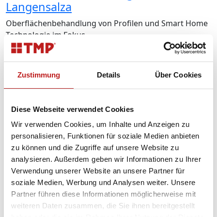
Langensalza
Oberflächenbehandlung von Profilen und Smart Home
Technologie im Fokus ...
Weiterlesen
Zustimmung
Details
Über Cookies
Nachhaltige Sanierung im
Wohnungsbau
Diese Webseite verwendet Cookies
Energiesparen und Umweltschutz sind für uns mehr als
Wir verwenden Cookies, um Inhalte und Anzeigen zu
nur Trends ...
personalisieren, Funktionen für soziale Medien anbieten
zu können und die Zugriffe auf unsere Website zu
Weiterlesen
analysieren. Außerdem geben wir Informationen zu Ihrer
Verwendung unserer Website an unsere Partner für
soziale Medien, Werbung und Analysen weiter. Unsere
Auszeichnung für Nachhaltigkeit
Partner führen diese Informationen möglicherweise mit
weiteren Daten zusammen, die Sie ihnen bereitgestellt
Rahmen des Thüringer Nachhaltigkeitsabkommen