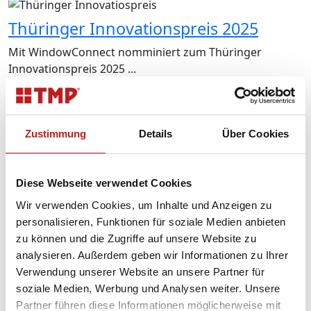
Thüringer Innovationspreis 2025
Mit WindowConnect nomminiert zum Thüringer
Innovationspreis 2025 ...
Weiterlesen
Zustimmung
Details
Über Cookies
TMP auf Berliner Innovationsmesse
TMP präsentiert Heizglasfenster beim Berlin Institute of
Diese Webseite verwendet Cookies
Innovation ...
Wir verwenden Cookies, um Inhalte und Anzeigen zu
Weiterlesen
personalisieren, Funktionen für soziale Medien anbieten
zu können und die Zugriffe auf unsere Website zu
analysieren. Außerdem geben wir Informationen zu Ihrer
Verwendung unserer Website an unsere Partner für
New Talents on Board
soziale Medien, Werbung und Analysen weiter. Unsere
Wir starten in dieses Ausbildungsjahr mit viel
Partner führen diese Informationen möglicherweise mit